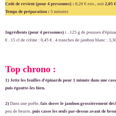
Coût de revient (pour 4 personnes) :
8,20
€ env., soit
2,05
Temps de préparation :
5 minutes
Ingrédients (pour 4 personnes) :
. 125 g de pousses d'épinar
€ . 15 cl de crème : 0,45 € . 4 tranches de jambon blanc : 3,3
Top chrono :
1) Jette les feuilles d'épinards pour 1 minute dans une cas
puis égoutte-les bien.
2)
Dans une poêle,
fais dorer le jambon grossièrement déch
peu de beurre,
puis casse les œufs par-dessus avant de broui