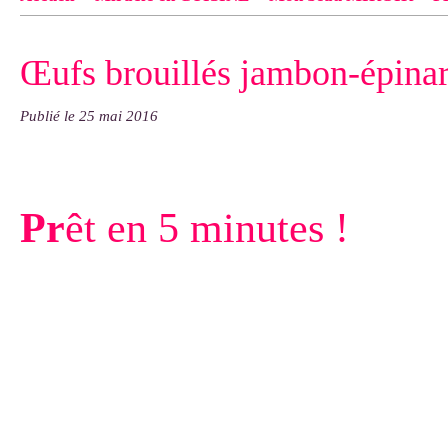
Contact
pas d'indiquer le NOM EXACT du modèle dont tu so
Œufs brouillés jambon-épina
exemple : "Bonnet cloche From Annie", "Veste Rue Cambon")..
Publié le
25 mai 2016
Pr
êt en 5 minutes !