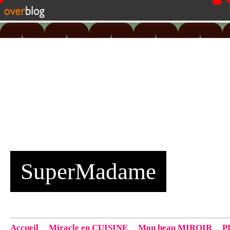
SuperMadame
Accueil
Miracle en CUISINE
Mon beau MIROIR
P