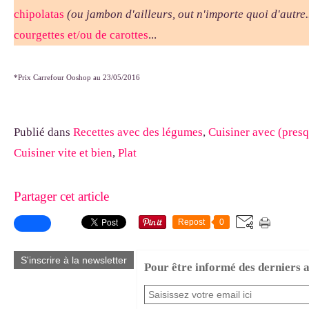
chipolatas
(ou jambon d'ailleurs, out n'importe quoi d'autre..
courgettes et/ou de carottes
...
*Prix Carrefour Ooshop au 23/05/2016
Publié dans
Recettes avec des légumes
,
Cuisiner avec (presq
Cuisiner vite et bien
,
Plat
Partager cet article
Repost
0
S'inscrire à la newsletter
Pour être informé des derniers ar