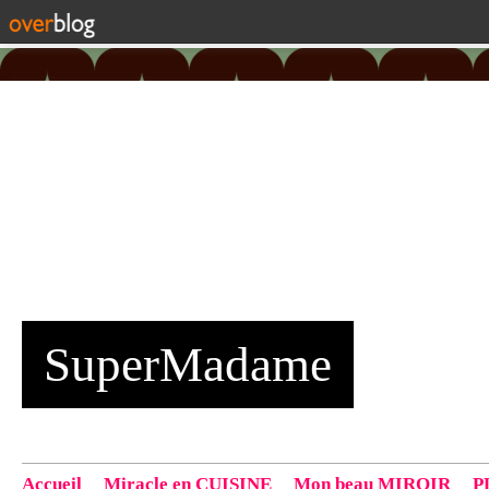
SuperMadame
Accueil
Miracle en CUISINE
Mon beau MIROIR
P