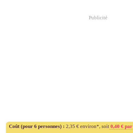
Publicité
Coût (pour 6 personnes) :
2,35 € environ*,
soit
0,40 € par