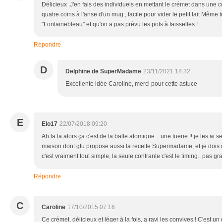
Délicieux .J'en fais des individuels en mettant le crémet dans une 
quatre coins à l'anse d'un mug , facile pour vider le petit lait Même
"Fontainebleau" et qu'on a pas prévu les pots à faisselles !
Répondre
D
Delphine de SuperMadame
23/11/2021 18:32
Excellente idée Caroline, merci pour cette astuce
E
Elo17
22/07/2018 09:20
Ah la la alors ça c'est de la balle atomique... une tuerie !! je les ai
maison dont gtu propose aussi la recette Supermadame, et je dois di
c'est vraiment tout simple, la seule contrante c'est le timing.. pas gra
Répondre
C
Caroline
17/10/2015 07:16
Ce crémet, délicieux et léger à la fois, a ravi les convives ! C'est u