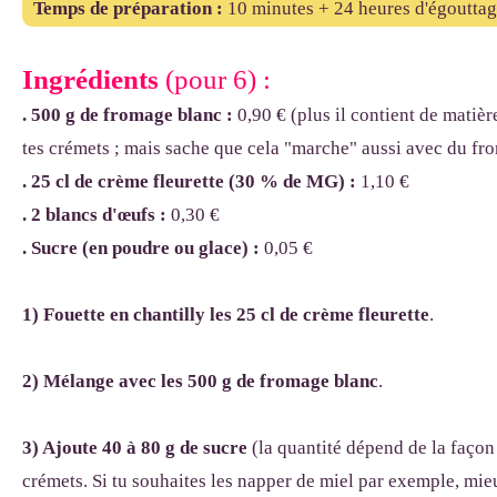
Temps de préparation :
10 minutes + 24 heures d'égouttag
Ingrédients
(pour 6) :
. 500 g de fromage blanc :
0,90 € (plus il contient de matièr
tes crémets ; mais sache que cela "marche" aussi avec du f
. 25 cl de crème fleurette (30 % de MG) :
1,10 €
. 2 blancs
d'œuf
s
:
0,30 €
. Sucre
(en poudre ou glace) :
0,05 €
1) Fouette en chantilly
les 25 cl de crème fleurette
.
2) Mélange avec les
500 g de fromage blanc
.
3) Ajoute
40 à 80 g de sucre
(la quantité dépend de la façon
crémets. Si tu souhaites les napper de miel par exemple, mi