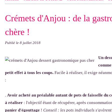
Contact
pas d'indiquer le NOM EXACT du modèle dont tu so
Crémets d'Anjou : de la gast
exemple : "Bonnet cloche From Annie", "Veste Rue Cambon")..
chère !
Publié le
8 juillet 2018
Un dess
comme u
petit effet à tous les coups.
Facile à réaliser, il exige néanm
:
.
Avoir acheté au préalable autant de pots de faisselle du
à réaliser
: l'objectif étant de récupérer, après consommation
panier d'égouttage
!
Conseil : les pots individuels s'avèrent