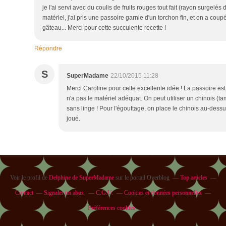
je l'ai servi avec du coulis de fruits rouges tout fait (rayon surgelé
matériel, j'ai pris une passoire garnie d'un torchon fin, et on a co
gâteau... Merci pour cette succulente recette !
Répondre
S
SuperMadame
22/10/2015 11:28
Merci Caroline pour cette excellente idée ! La passoire es
n'a pas le matériel adéquat. On peut utiliser un chinois (ta
sans linge ! Pour l'égouttage, on place le chinois au-dessus
joué.
Voir le profil de
Delphine de SuperMadame
sur le portail Overblog
Top articles
Contact
Signaler un abus
C.G.U.
Cookies et données personnelles
Préférences cookies