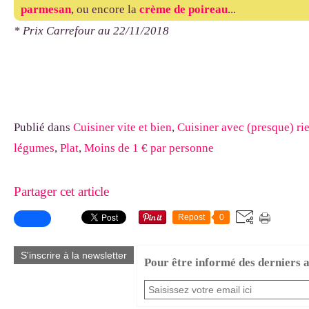
parmesan
, ou encore la
crème de poireau
...
* Prix Carrefour au 22/11/2018
Publié dans
Cuisiner vite et bien
,
Cuisiner avec (presque) ri
légumes
,
Plat
,
Moins de 1 € par personne
Partager cet article
Repost
0
S'inscrire à la newsletter
Pour être informé des derniers ar