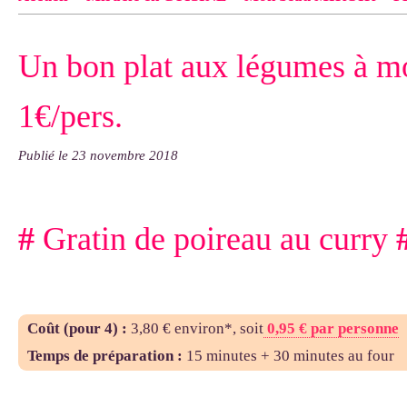
Contact
pas d'indiquer le NOM EXACT du modèle dont tu so
Un bon plat aux légumes à m
exemple : "Bonnet cloche From Annie", "Veste Rue Cambon")..
1€/pers.
Publié le
23 novembre 2018
#
Gratin de poireau au curry
Coût (pour 4)
:
3,80 € environ*, soit
0,95 € par personne
Temps de préparation :
15 minutes + 30 minutes au four