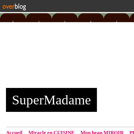
SuperMadame
Accueil
Miracle en CUISINE
Mon beau MIROIR
P