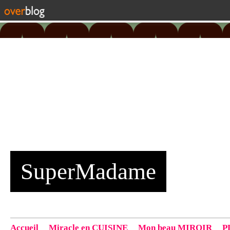
SuperMadame
Accueil
Miracle en CUISINE
Mon beau MIROIR
P