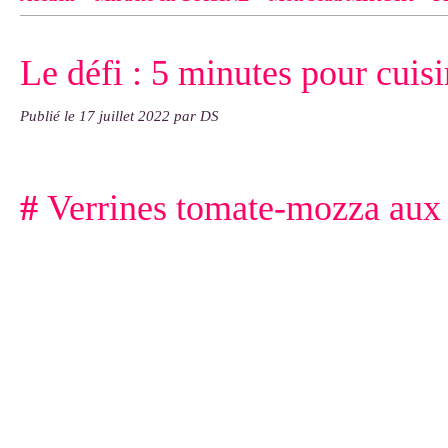
Contact
pas d'indiquer le NOM EXACT du modèle dont tu so
Le défi : 5 minutes pour cuisi
exemple : "Bonnet cloche From Annie", "Veste Rue Cambon")..
Publié le
17 juillet 2022
par DS
#
Verrines tomate-mozza aux