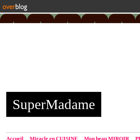
SuperMadame
Accueil
Miracle en CUISINE
Mon beau MIROIR
P