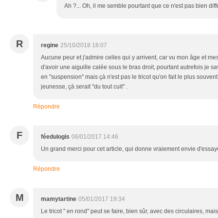
Ah ?... Oh, il me semble pourtant que ce n'est pas bien diff
R
regine
25/10/2018 18:07
Aucune peur et j'admire celles qui y arrivent, car vu mon âge et mes
d'avoir une aiguille calée sous le bras droit, pourtant autrefois je sa
en "suspension" mais çà n'est pas le tricot qu'on fait le plus souven
jeunesse, çà serait "du tout cuit" .
Répondre
F
féedulogis
06/01/2017 14:46
Un grand merci pour cet article, qui donne vraiement envie d'essaye
Répondre
M
mamytartine
05/01/2017 19:34
Le tricot " en rond" peut se faire, bien sûr, avec des circulaires, m