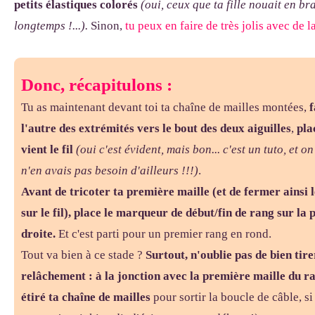
petits élastiques colorés
(oui, ceux que ta fille nouait en bra
longtemps !...).
Sinon,
tu peux en faire de très jolis avec de 
Donc, récapitulons :
Tu as maintenant devant toi ta chaîne de mailles montées,
f
l'autre des extrémités vers le bout des deux aiguilles
,
plac
vient le fil
(oui c'est évident, mais bon... c'est un tuto, et on
n'en avais pas besoin d'ailleurs !!!)
.
Avant de tricoter ta première maille (et de fermer ainsi l
sur le fil), place le marqueur de début/fin de rang sur la p
droite.
Et c'est parti pour un premier rang en rond.
Tout va bien à ce stade ?
Surtout, n'oublie pas de bien tirer
relâchement : à la jonction avec la première maille du ra
étiré ta chaîne de mailles
pour sortir la boucle de câble, si