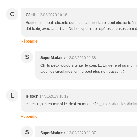
C
Cécile
12/02/2020 10:16
Bonjour, un peut réticente pour le tricot circulaire, peut être juste "
détricoté, avec cet article. De bons point de repères et bases pour 
Répondre
S
SuperMadame
12/02/2020 11:38
Oh, tu peux toujours tenter le coup !... En général quand 
aiguilles circulaires, on ne peut plus s'en passer ;-)
L
le floch
14/01/2019 18:19
coucou j;ai bien reussi le tricot en rond enfin,,,,,mais alors les diminuti
Répondre
S
SuperMadame
12/02/2020 11:37