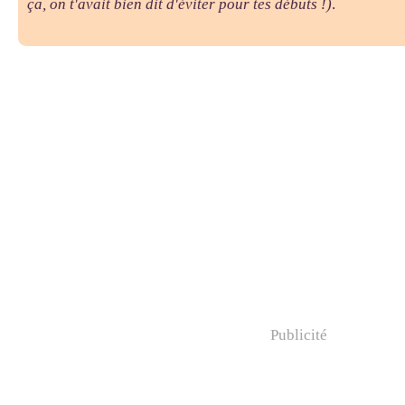
ça, on t'avait bien dit d'éviter pour tes débuts !)
.
Publicité