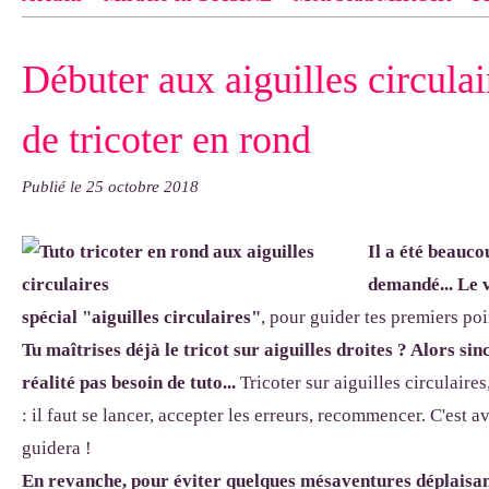
Contact
pas d'indiquer le NOM EXACT du modèle dont tu so
Débuter aux aiguilles circulair
exemple : "Bonnet cloche From Annie", "Veste Rue Cambon")..
de tricoter en rond
Publié le
25 octobre 2018
Il a été beauc
demandé... Le v
spécial "aiguilles circulaires"
, pour guider tes premiers poi
Tu maîtrises déjà le tricot sur aiguilles droites ? Alors 
réalité pas besoin de tuto...
Tricoter sur aiguilles circulaire
: il faut se lancer, accepter les erreurs, recommencer. C'est a
guidera !
En revanche, pour éviter quelques mésaventures déplaisan