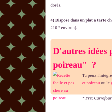
dorés.
4) Dispose dans un plat à tarte c
210 ° environ).
D'autres idées 
poireau"
?
Tu peux l'intégre
et poireau
ou le
* Prix Carrefou