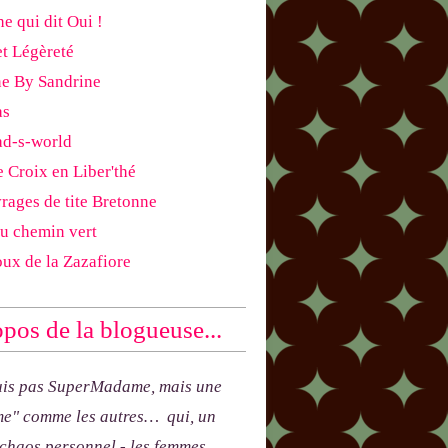
e qui dit Oui !
et Légèreté
ne By Sandrine
as
ad-s-world
e Croix en Liber'thé
rages de tite Bretonne
du chemin vert
oux de la Zazafiore
pos de la blogueuse...
uis pas SuperMadame, mais une
e" comme les autres… qui, un
 chaos personnel - les femmes