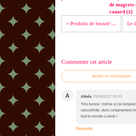
de magrets 
canard (2)
« Produits de beauté :...
Le d
Commenter cet article
Ajouter un commentaire
A
Alinéa
19/04/2017 08:33
Très bonne ! même si j'ai remplac
cancoillotte, donc certainement moi
tout le monde a aimé !
Répondre