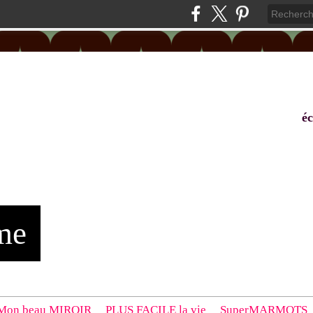
éc
me
Mon beau MIROIR
PLUS FACILE la vie
SuperMARMOTS