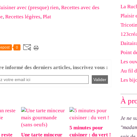
La Ruch
uisiner avec (presque) rien
,
Recettes avec des
Plaisir 
ne
,
Recettes légères
,
Plat
Tricoti
123cré
Daitair
epost
0
Point d
Les ouv
re informé des derniers articles, inscrivez vous :
Au fil 
Les bij
À pro
Je ne s
"madam
5 minutes pour
 reste
Une tarte minceur
cuisiner : du vert !
soir de