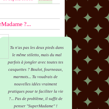
ntio
n bas des articles concernés, par
yer !
rMadame ?...
Tu n'as pas les deux pieds dans
le même stiletto, mais du mal
parfois à jongler avec toutes tes
casquettes ? Boulot, fourneaux,
marmots... Tu voudrais de
nouvelles idées vraiment
pratiques pour te faciliter la vie
?... Pas de problème, il suffit de
penser "SuperMadame" !