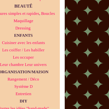
É
BEAUT
ures simples et rapides
,
Boucles
Maquillage
Dressing
ENFANTS
Cuisiner avec les enfants
Les coiffer / Les habiller
Les occuper
Leur chambre Leur univers
ORGANISATION/MAISON
Rangement / Déco
Système D
Entretien
DIY
outes les idées "hand-made"