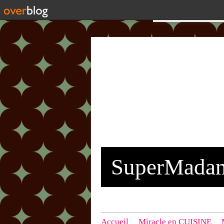
SuperMada
Accueil
Miracle en CUISINE