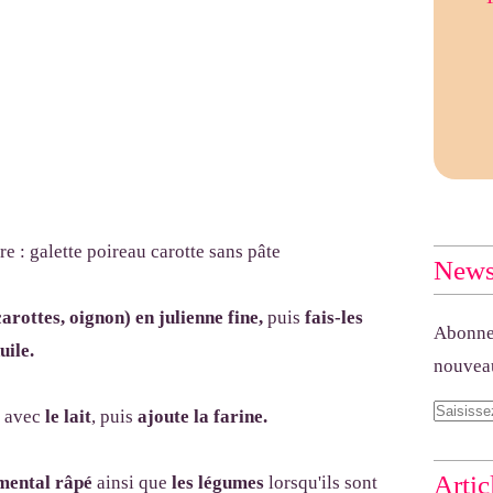
Newsl
carottes, oignon) en julienne fine,
puis
fais-les
Abonnez
uile
.
nouveau
s
avec
le lait
, puis
ajoute la farine.
Artic
mental râpé
ainsi que
les légumes
lorsqu'ils sont