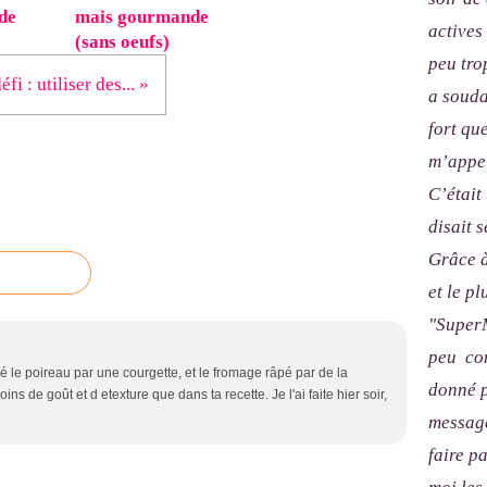
de
mais gourmande
actives
(sans oeufs)
peu tro
éfi : utiliser des... »
a souda
fort qu
m’appel
C’était
disait s
Grâce à
et le p
"SuperM
peu com
é le poireau par une courgette, et le fromage râpé par de la
donné p
ns de goût et d etexture que dans ta recette. Je l'ai faite hier soir,
message
faire p