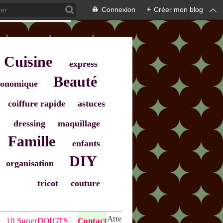
Connexion
+
Créer mon blog
Cuisine
express
Beauté
onomique
coiffure rapide
astuces
dressing
maquillage
Famille
enfants
DIY
organisation
tricot
couture
Atte
10 SuperDOIGTS
Contact