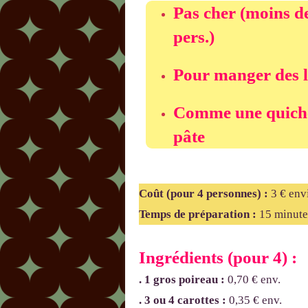
Pas cher (
moins de
pers.
)
Pour manger des 
Comme une quiche
pâte
Coût (pour 4 personnes)
:
3 € env
Temps de préparation :
15
minute
Ingrédients (pour 4) :
. 1 gros poireau
:
0,70 € env.
. 3 ou 4 carottes :
0,35 € env.