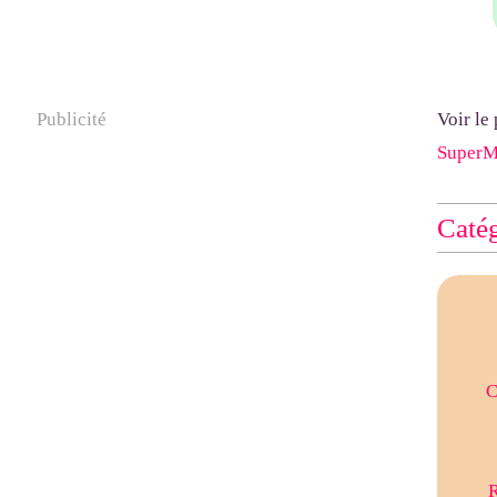
Publicité
Voir le
Super
Catég
C
R