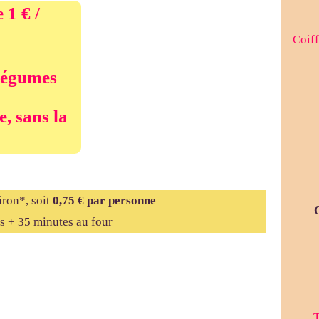
 1 € /
Coiff
légumes
, sans la
iron*, soit
0,75 € par personne
s + 35 minutes au four
T