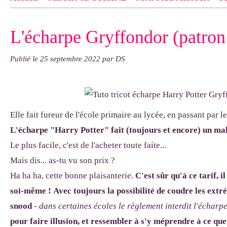
Contact
pas d'indiquer le NOM EXACT du modèle dont tu so
L'écharpe Gryffondor (patron 
exemple : "Bonnet cloche From Annie", "Veste Rue Cambon")..
Publié le
25 septembre 2022
par DS
Elle fait fureur de l'école primaire au lycée, en passant par l
L'écharpe "Harry Potter" fait (toujours et encore) un ma
Le plus facile, c'est de l'acheter toute faite...
Mais dis... as-tu vu son prix ?
Ha ha ha, cette bonne plaisanterie.
C'est sûr qu'à ce tarif, i
soi-même !
Avec toujours la possibilité de coudre les extr
snood
- dans certaines écoles le règlement interdit l'écharp
pour faire illusion, et ressembler à s'y méprendre à ce que