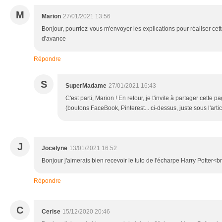
M
Marion
27/01/2021 13:56
Bonjour, pourriez-vous m'envoyer les explications pour réaliser ce
d'avance
Répondre
S
SuperMadame
27/01/2021 16:43
C'est parti, Marion ! En retour, je t'invite à partager cette 
(boutons FaceBook, Pinterest... ci-dessus, juste sous l'articl
J
Jocelyne
13/01/2021 16:52
Bonjour j'aimerais bien recevoir le tuto de l'écharpe Harry Potter<b
Répondre
C
Cerise
15/12/2020 20:46