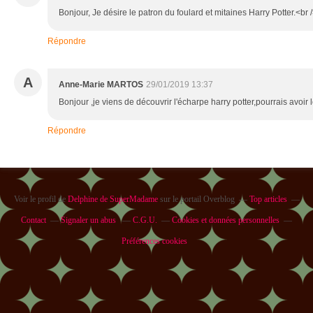
Bonjour, Je désire le patron du foulard et mitaines Harry Potter.<br
Répondre
A
Anne-Marie MARTOS
29/01/2019 13:37
Bonjour ,je viens de découvrir l'écharpe harry potter,pourrais avoir 
Répondre
Voir le profil de
Delphine de SuperMadame
sur le portail Overblog
Top articles
Contact
Signaler un abus
C.G.U.
Cookies et données personnelles
Préférences cookies