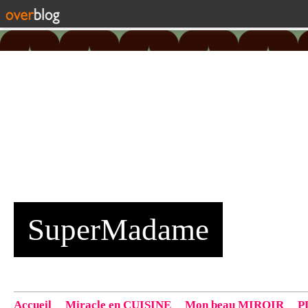
SuperMadame
Accueil
Miracle en CUISINE
Mon beau MIROIR
P