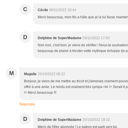
C
Cécile
08/11/2022 10:44
Merci beaucoup, mon fils a hâte que je la lui fasse maint
D
Delphine de SuperMadame
03/11/2022 17:03
Non non, c'est bon, je viens de vérifier ! Nous te souhaito
beaucoup de plaisir à tricoter cette mythique écharpe (le pa
M
Magalie
25/10/2022 08:22
Bonjour, je viens de me mettre au tricot et j'aimerais vraiment pouvo
offrir à une amie. Le rendu est vraiment très sympa.<br /> Serait-il 
/> Merci beaucoup !!!
Répondre
D
Delphine de SuperMadame
25/10/2022 18:32
Merci de t'être abonnée ! Le patron est parti vers toi.