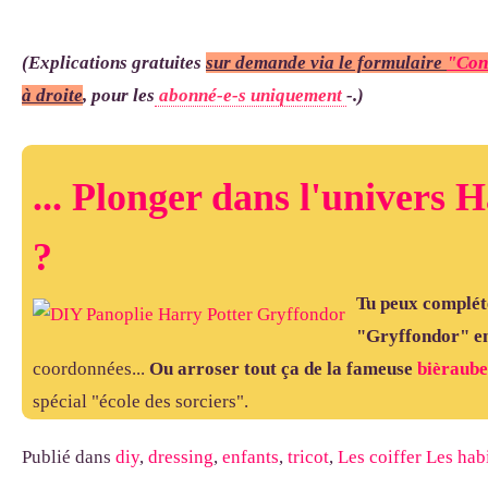
(
Explications gratuites
sur demande via le formulaire
"Con
à droite
, p
our les
abonné-e-s uniquement
-.)
... Plonger dans l'univers 
?
Tu peux complét
"Gryffondor" en
coordonnées...
Ou arroser tout ça de la fameuse
bièraub
spécial "école des sorciers".
Publié dans
diy
,
dressing
,
enfants
,
tricot
,
Les coiffer Les habi