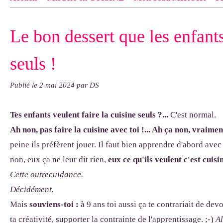
Contact
pas d'indiquer le NOM EXACT du modèle dont tu so
Le bon dessert que les enfant
exemple : "Bonnet cloche From Annie", "Veste Rue Cambon")..
seuls !
Publié le
2 mai 2024
par DS
Tes enfants veulent faire la cuisine seuls ?...
C'est normal.
Ah non, pas faire la cuisine avec toi !... Ah ça non, vraimen
peine ils préfèrent jouer. Il faut bien apprendre d'abord avec
non, eux ça ne leur dit rien,
eux ce qu'ils veulent c'est cu
Cette outrecuidance.
Décidément.
Mais
souviens-toi :
à 9 ans toi aussi ça te contrariait de dev
ta créativité, supporter la contrainte de l'apprentissage. ;-)
Al