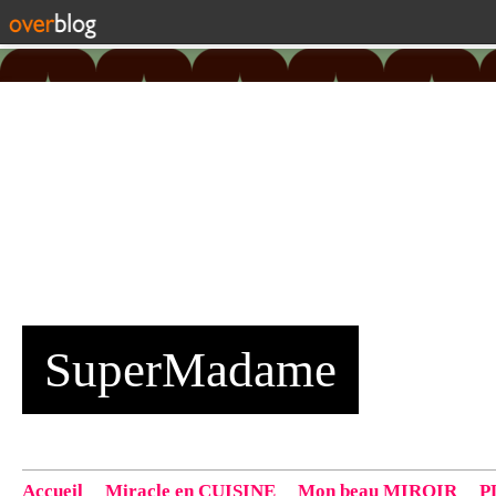
SuperMadame
Accueil
Miracle en CUISINE
Mon beau MIROIR
P