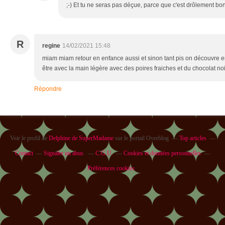
;-) Et tu ne seras pas déçue, parce que c'est drôlement bon
R
regine
14/02/2021 15:48
miam miam retour en enfance aussi et sinon tant pis on découvre en
être avec la main légère avec des poires fraiches et du chocolat noi
Répondre
Voir le profil de
Delphine de SuperMadame
sur le portail Overblog
Top articles
Contact
Signaler un abus
C.G.U.
Cookies et données personnelles
Préférences cookies