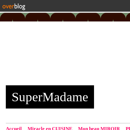
SuperMadame
Accueil
Miracle en CUISINE
Mon beau MIROIR
P