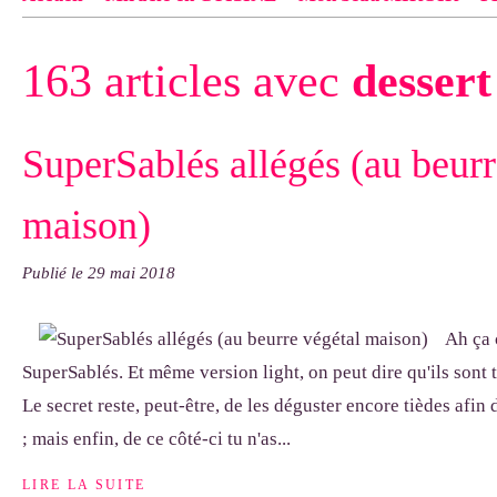
Contact
pas d'indiquer le NOM EXACT du modèle dont tu so
163 articles avec
dessert
exemple : "Bonnet cloche From Annie", "Veste Rue Cambon")..
SuperSablés allégés (au beurr
maison)
Publié le
29 mai 2018
Ah ça c
SuperSablés. Et même version light, on peut dire qu'ils sont 
Le secret reste, peut-être, de les déguster encore tièdes afin 
; mais enfin, de ce côté-ci tu n'as...
LIRE LA SUITE