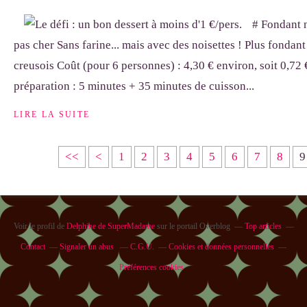
# Fondant 
pas cher Sans farine... mais avec des noisettes ! Plus fondant
creusois Coût (pour 6 personnes) : 4,30 € environ, soit 0,72
préparation : 5 minutes + 35 minutes de cuisson...
LIRE LA SUITE
<<
<
1
2
3
4
5
6
7
8
9
Voir le profil de
Delphine de SuperMadame
sur le portail Overblog
Top articles
Contact
Signaler un abus
C.G.U.
Cookies et données personnelles
Préférences cookies