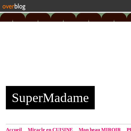
SuperMadame
Accueil
Miracle en CUISINE
Mon beau MIROIR
P