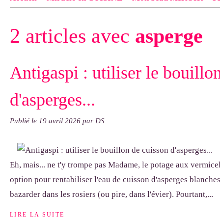
Contact
pas d'indiquer le NOM EXACT du modèle dont tu so
2 articles avec
asperge
exemple : "Bonnet cloche From Annie", "Veste Rue Cambon")..
Antigaspi : utiliser le bouillo
d'asperges...
Publié le
19 avril 2026
par DS
Eh, mais... ne t'y trompe pas Madame, le potage aux vermicell
option pour rentabiliser l'eau de cuisson d'asperges blanches,
bazarder dans les rosiers (ou pire, dans l'évier). Pourtant,...
LIRE LA SUITE