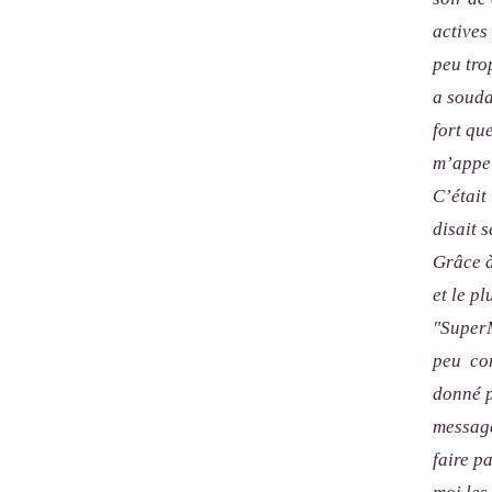
actives
peu tro
a souda
fort qu
m’appel
C’était
disait s
Grâce à
et le p
"SuperM
peu com
donné p
message
faire p