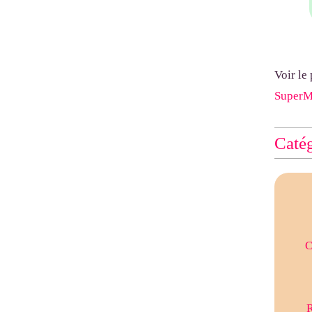
Voir le
Super
Catég
C
R