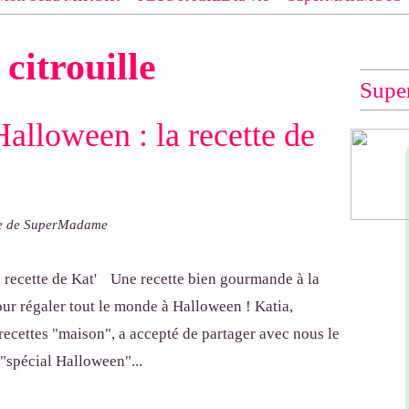
 EXACT du modèle dont tu souhaites les explications (indiqué e
c
citrouille
e", "Veste Rue Cambon")... à défaut, impossible de te les envo
Supe
'Halloween : la recette de
ne de SuperMadame
Une recette bien gourmande à la
pour régaler tout le monde à Halloween ! Katia,
recettes "maison", a accepté de partager avec nous le
 "spécial Halloween"...