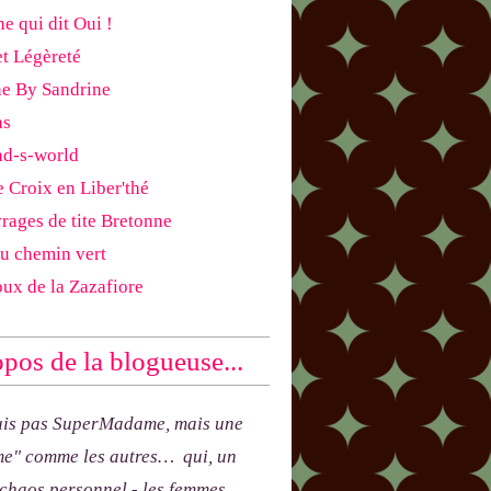
e qui dit Oui !
et Légèreté
ne By Sandrine
as
ad-s-world
e Croix en Liber'thé
rages de tite Bretonne
du chemin vert
oux de la Zazafiore
pos de la blogueuse...
uis pas SuperMadame, mais une
e" comme les autres… qui, un
 chaos personnel - les femmes