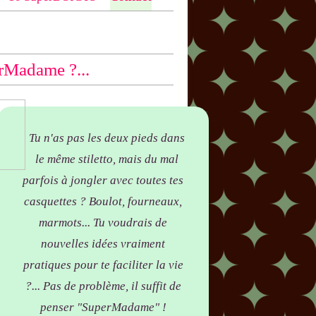
ntio
n bas des articles concernés, par
yer !
rMadame ?...
Tu n'as pas les deux pieds dans
le même stiletto, mais du mal
parfois à jongler avec toutes tes
casquettes ? Boulot, fourneaux,
marmots... Tu voudrais de
nouvelles idées vraiment
pratiques pour te faciliter la vie
?... Pas de problème, il suffit de
penser "SuperMadame" !