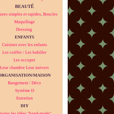
É
BEAUT
ures simples et rapides
,
Boucles
Maquillage
Dressing
ENFANTS
Cuisiner avec les enfants
Les coiffer / Les habiller
Les occuper
Leur chambre Leur univers
ORGANISATION/MAISON
Rangement / Déco
Système D
Entretien
DIY
outes les idées "hand-made"