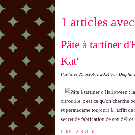
n ! N'oublie pas d'indiquer le NOM
1 articles ave
exemple : "Bonnet cloche From Anni
Pâte à tartiner d
Kat'
Publié le
29 octobre 2024
par Delphi
citrouille, c'est ce qu'on cherche 
supermadame toujours à l'affût de 
secret de fabrication de son délice
LIRE LA SUITE