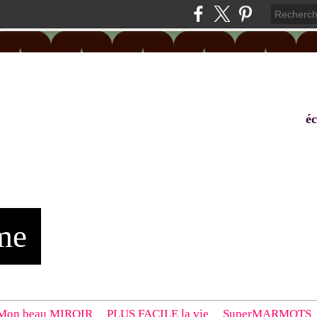
éc
me
Mon beau MIROIR
PLUS FACILE la vie
SuperMARMOTS