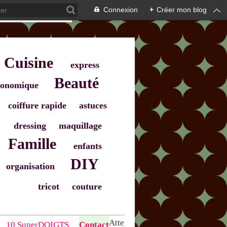
Connexion
+
Créer mon blog
Cuisine
express
Beauté
onomique
coiffure rapide
astuces
dressing
maquillage
Famille
enfants
DIY
organisation
tricot
couture
Atte
10 SuperDOIGTS
Contact