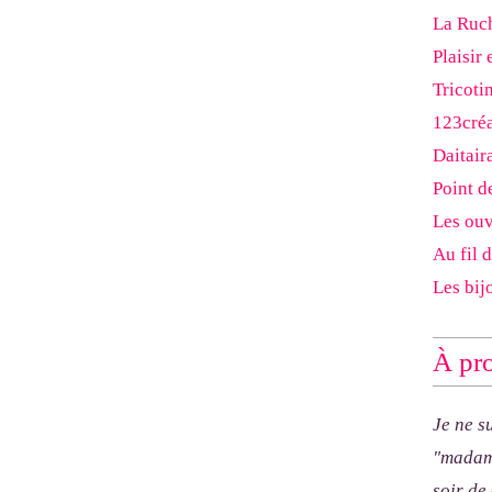
La Ruch
Plaisir 
Tricoti
123cré
Daitair
Point d
Les ouv
Au fil 
Les bij
À pro
Je ne s
"madam
soir de