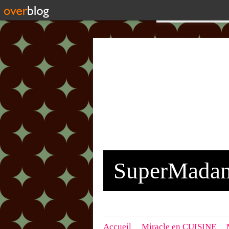
SuperMada
Accueil
Miracle en CUISINE