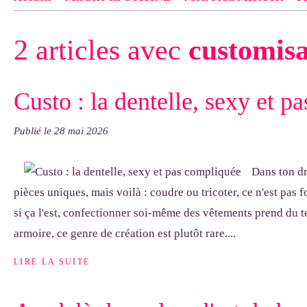
Contact
pas d'indiquer le NOM EXACT du modèle dont tu so
2 articles avec
customisa
exemple : "Bonnet cloche From Annie", "Veste Rue Cambon")..
Custo : la dentelle, sexy et 
Publié le
28 mai 2026
Dans ton dr
pièces uniques, mais voilà : coudre ou tricoter, ce n'est pas 
si ça l'est, confectionner soi-même des vêtements prend du t
armoire, ce genre de création est plutôt rare....
LIRE LA SUITE