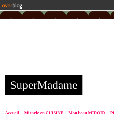
SuperMadame
Accueil
Miracle en CUISINE
Mon beau MIROIR
P