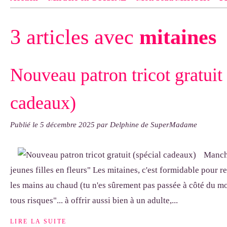
Contact
pas d'indiquer le NOM EXACT du modèle dont tu so
3 articles avec
mitaines
exemple : "Bonnet cloche From Annie", "Veste Rue Cambon")..
Nouveau patron tricot gratuit 
cadeaux)
Publié le
5 décembre 2025
par Delphine de SuperMadame
Manch
jeunes filles en fleurs" Les mitaines, c'est formidable pour re
les mains au chaud (tu n'es sûrement pas passée à côté du 
tous risques"... à offrir aussi bien à un adulte,...
LIRE LA SUITE