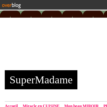
SuperMadame
Accueil
Miracle en CUISINE
Mon beau MIROIR
P