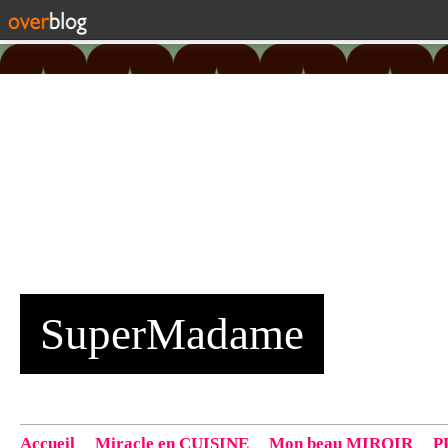
SuperMadame
Accueil
Miracle en CUISINE
Mon beau MIROIR
P