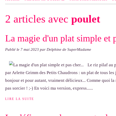
Contact
pas d'indiquer le NOM EXACT du modèle dont tu so
2 articles avec
poulet
exemple : "Bonnet cloche From Annie", "Veste Rue Cambon")..
La magie d'un plat simple et p
Publié le
7 mai 2023
par Delphine de SuperMadame
Le riz pilaf au 
par Arlette Grimm des Petits Chaudrons : un plat de tous le
bonjour et pour autant, vraiment délicieux... Comme quoi la 
pas sorcier ! ;-) En voici ma version, express......
LIRE LA SUITE