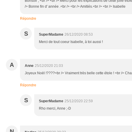
Bonsoir , <br /> <br /> Merci pour les explications de cette jolie étol
/> Bonne fin d' année .<br /> <br /> Amitiés.<br /> <br /> Isabelle
Répondre
S
SuperMadame
26/12/2020 08:53
Merci de tout coeur Isabelle, à toi aussi !
A
Anne
25/12/2020 21:03
Joyeux Noël !????<br /> Vraiment très belle cette étole ! <br /> 
Répondre
S
SuperMadame
25/12/2020 22:59
Rho merci, Anne ;-D
N