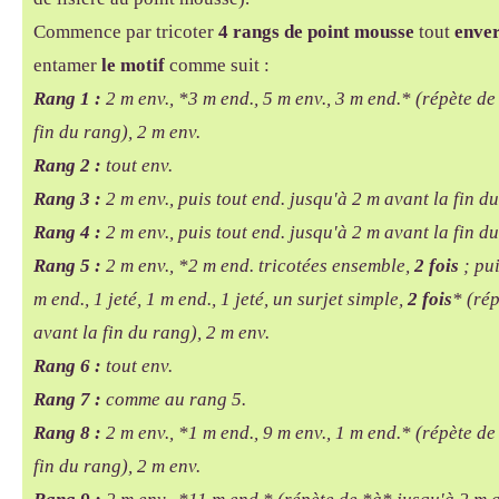
Commence par tricoter
4 rangs de point mousse
tout
enve
entamer
le motif
comme suit :
Rang 1 :
2 m env., *3 m end., 5 m env., 3 m end.* (répète de
fin du rang), 2 m env.
Rang 2 :
tout env.
Rang 3 :
2 m env., puis tout end. jusqu'à 2 m avant la fin d
Rang 4 :
2 m env., puis tout end. jusqu'à 2 m avant la fin d
Rang 5 :
2 m env., *2 m end. tricotées ensemble,
2 fois
; pui
m end., 1 jeté, 1 m end., 1 jeté, un surjet simple,
2 fois
* (ré
avant la fin du rang), 2 m env.
Rang 6 :
tout env.
Rang 7 :
comme au rang 5.
Rang 8 :
2 m env., *1 m end., 9 m env., 1 m end.* (répète de
fin du rang), 2 m env.