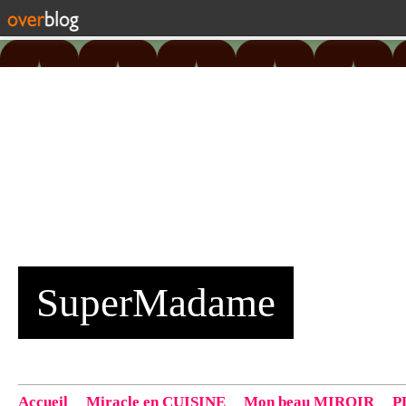
SuperMadame
Accueil
Miracle en CUISINE
Mon beau MIROIR
P