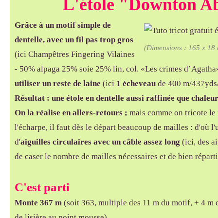
L'étole "Downton A
Grâce à un motif simple de
dentelle, avec un fil pas trop gros
(Dimensions : 165 x 18 
(ici Champêtres Fingering Vilaines
- 50% alpaga 25% soie 25% lin, col. «Les crimes d’Agatha»
utiliser un reste de laine
(ici
1 écheveau
de 400 m/437yds/
Résultat : une étole en dentelle aussi raffinée que chaleu
On la réalise en allers-retours ;
mais comme on tricote le 
l'écharpe,
il faut dès le départ beaucoup de mailles : d'où l'
d'
aiguilles circulaires avec un câble assez long
(ici, des a
de caser le nombre de mailles nécessaires et de bien réparti
C'est parti
Monte 367 m
(soit 363, multiple des 11 m du motif, + 4 m
de lisière au point mousse).