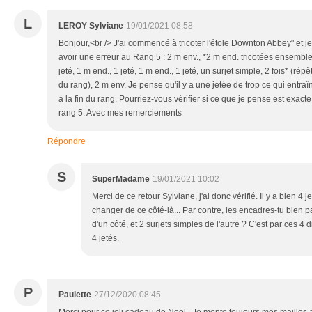
L
LEROY Sylviane
19/01/2021 08:58
Bonjour,<br /> J'ai commencé à tricoter l'étole Downton Abbey" et je
avoir une erreur au Rang 5 : 2 m env., *2 m end. tricotées ensemble, 
jeté, 1 m end., 1 jeté, 1 m end., 1 jeté, un surjet simple, 2 fois* (rép
du rang), 2 m env. Je pense qu'il y a une jetée de trop ce qui entr
à la fin du rang. Pourriez-vous vérifier si ce que je pense est exact
rang 5. Avec mes remerciements
Répondre
S
SuperMadame
19/01/2021 10:02
Merci de ce retour Sylviane, j'ai donc vérifié. Il y a bien 4 
changer de ce côté-là... Par contre, les encadres-tu bien 
d'un côté, et 2 surjets simples de l'autre ? C'est par ces 
4 jetés.
P
Paulette
27/12/2020 08:45