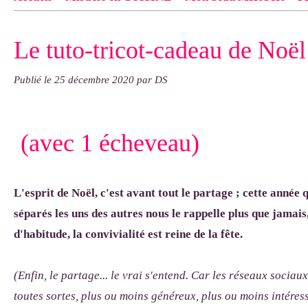
Contact
pas d'indiquer le NOM EXACT du modèle dont tu so
Le tuto-tricot-cadeau de Noël
exemple : "Bonnet cloche From Annie", "Veste Rue Cambon")..
Publié le
25 décembre 2020
par DS
(avec 1 écheveau)
L'esprit de Noël, c'est avant tout le partage ; cette année
séparés les uns des autres nous le rappelle plus que jamais,
d'habitude, la convivialité est reine de la fête.
(Enfin, le partage... le vrai s'entend. Car les réseaux sociau
toutes sortes, plus ou moins généreux, plus ou moins intére