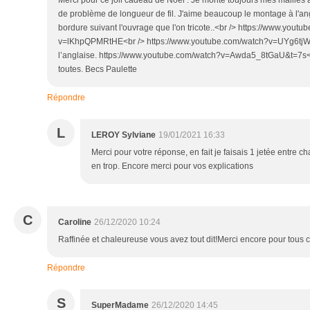
Merci pour ce joli cadeau de Noël . Je monte toujours mes mailles
de problème de longueur de fil. J'aime beaucoup le montage à l'an
bordure suivant l'ouvrage que l'on tricote..<br /> https://www.yout
v=lKhpQPMRtHE<br /> https://www.youtube.com/watch?v=UYg6tj
l’anglaise. https://www.youtube.com/watch?v=Awda5_8tGaU&t=7s<br 
toutes. Becs Paulette
Répondre
L
LEROY Sylviane
19/01/2021 16:33
Merci pour votre réponse, en fait je faisais 1 jetée entre c
en trop. Encore merci pour vos explications
C
Caroline
26/12/2020 10:24
Raffinée et chaleureuse vous avez tout dit!Merci encore pour tous c
Répondre
S
SuperMadame
26/12/2020 14:45