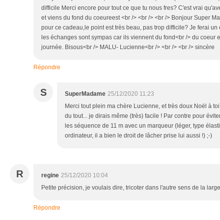
difficile Merci encore pour tout ce que tu nous fres? C'est vrai qu'ave
et viens du fond du coeureest <br /> <br /> <br /> Bonjour Super M
pour ce cadeau,le point est très beau, pas trop difficile? Je ferai un
les échanges sont sympas car ils viennent du fond<br /> du coeur et
journée. Bisous<br /> MALU- Lucienne<br /> <br /> <br /> sincère
Répondre
S
SuperMadame
25/12/2020 11:23
Merci tout plein ma chère Lucienne, et très doux Noël à toi a
du tout... je dirais même (très) facile ! Par contre pour évit
les séquence de 11 m avec un marqueur (léger, type élasti
ordinateur, il a bien le droit de lâcher prise lui aussi !) ;-)
R
regine
25/12/2020 10:04
Petite précision, je voulais dire, tricoter dans l'autre sens de la lar
Répondre