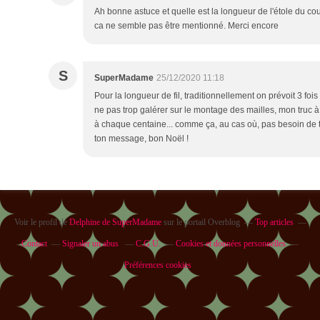
Ah bonne astuce et quelle est la longueur de l'étole du coup
ca ne semble pas être mentionné. Merci encore
S
SuperMadame
25/12/2020 11:18
Pour la longueur de fil, traditionnellement on prévoit 3 fois 
ne pas trop galérer sur le montage des mailles, mon truc 
à chaque centaine... comme ça, au cas où, pas besoin de
ton message, bon Noël !
Voir le profil de
Delphine de SuperMadame
sur le portail Overblog
Top articles
Contact
Signaler un abus
C.G.U.
Cookies et données personnelles
Préférences cookies