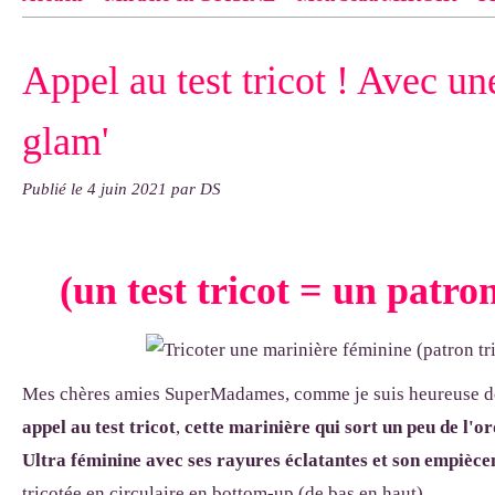
Contact
pas d'indiquer le NOM EXACT du modèle dont tu so
Appel au test tricot ! Avec un
exemple : "Bonnet cloche From Annie", "Veste Rue Cambon")..
glam'
Publié le
4 juin 2021
par DS
(un test tricot = un patron
Mes chères amies SuperMadames, comme je suis heureuse de
appel au test tricot
,
cette marinière qui sort un peu de l'or
Ultra féminine avec ses rayures éclatantes et son empièce
tricotée en circulaire en bottom-up (de bas en haut).