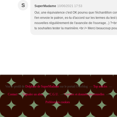
S
SuperMadame
10/06/2021 17:53
Oui, une équivalence c'est OK pourvu que l'échantillon co
t'en envoie le patron, es-tu d'accord sur les termes du test 
nouvelles régulièrement de l'avancée de l'ouvrage...) ?<br /
tu souhaites tester la marinière.<br /> Merci beaucoup pour
Voir le profil de
Delphine de SuperMadame
sur le portail Overblog
Top articles
Contact
Signaler un abus
C.G.U.
Cookies et données personnelles
Préférences cookies