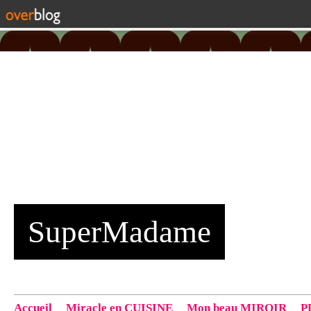
SuperMadame
Accueil
Miracle en CUISINE
Mon beau MIROIR
P