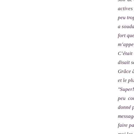
actives
peu tro
a souda
fort qu
m’appel
C’était
disait s
Grâce à
et le p
"SuperM
peu com
donné p
message
faire p