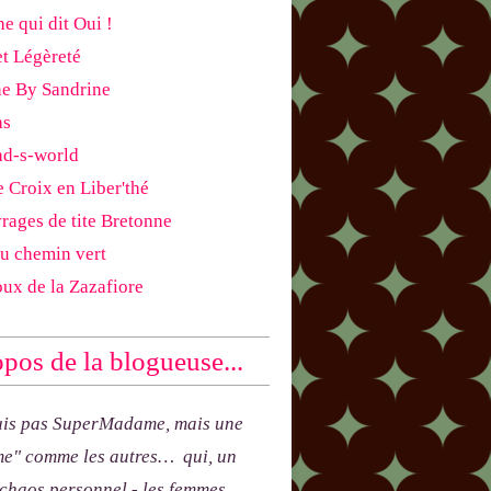
e qui dit Oui !
et Légèreté
ne By Sandrine
as
ad-s-world
e Croix en Liber'thé
rages de tite Bretonne
du chemin vert
oux de la Zazafiore
pos de la blogueuse...
uis pas SuperMadame, mais une
e" comme les autres… qui, un
 chaos personnel - les femmes