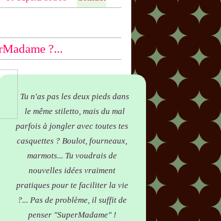
ntio
n bas des articles concernés, par
yer !
rMadame ?...
Tu n'as pas les deux pieds dans
le même stiletto, mais du mal
parfois à jongler avec toutes tes
casquettes ? Boulot, fourneaux,
marmots... Tu voudrais de
nouvelles idées vraiment
pratiques pour te faciliter la vie
?... Pas de problème, il suffit de
penser "SuperMadame" !