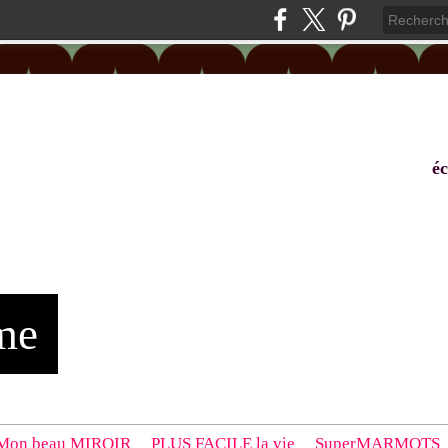
éc
me
Mon beau MIROIR
PLUS FACILE la vie
SuperMARMOTS