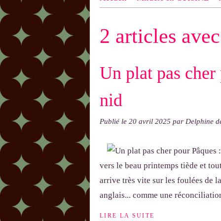
n ! N'oublie pas d'indiquer le NOM
2 articles ave
exemple : "Bonnet cloche From Anni
Un plat pas cher 
nid
Publié le
20 avril 2025
par Delphine 
vers le beau printemps tiède et to
arrive très vite sur les foulées de 
anglais... comme une réconciliatio
LIRE LA SUITE