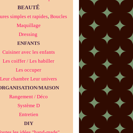
É
BEAUT
ures simples et rapides
,
Boucles
Maquillage
Dressing
ENFANTS
Cuisiner avec les enfants
Les coiffer / Les habiller
Les occuper
Leur chambre Leur univers
ORGANISATION/MAISON
Rangement / Déco
Système D
Entretien
DIY
outes les idées "hand-made"