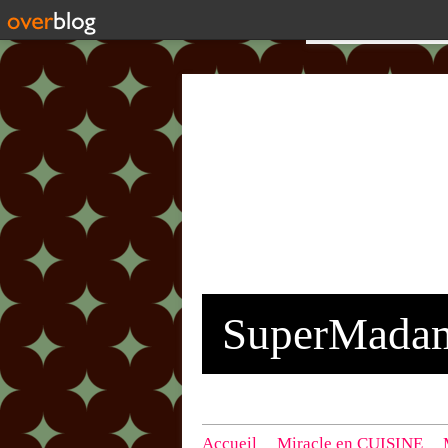
SuperMada
Accueil
Miracle en CUISINE