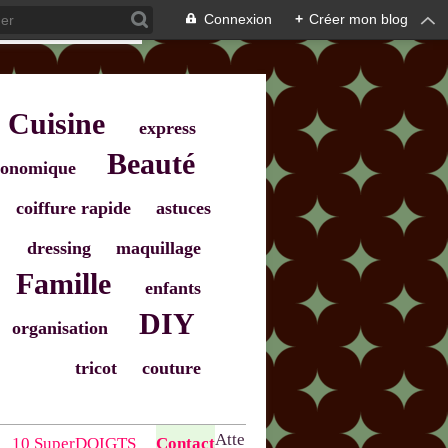
Connexion
+
Créer mon blog
Cuisine
express
Beauté
onomique
coiffure rapide
astuces
dressing
maquillage
Famille
enfants
DIY
organisation
tricot
couture
Atte
10 SuperDOIGTS
Contact