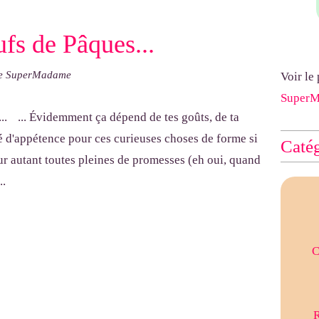
fs de Pâques...
de SuperMadame
Voir le
Super
... Évidemment ça dépend de tes goûts, de ta
ré d'appétence pour ces curieuses choses de forme si
Catég
our autant toutes pleines de promesses (eh oui, quand
..
C
R