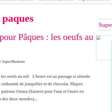
 EXACT du modèle dont tu souhaites les explications (indiqué e
c
paques
e", "Veste Rue Cambon")... à défaut, impossible de te les envo
Supe
pour Pâques : les oeufs au
de SuperMadame
L'heure est au passage si attendu
ut embaumé de jonquilles et de chocolat. Pâques
la païenne Ostara (Eastern pour l'une et l'autre en
n des deux mondes)...