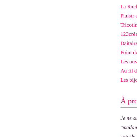
La Ruch
Plaisir 
Tricoti
123cré
Daitair
Point d
Les ouv
Au fil 
Les bij
À pro
Je ne s
"madam
soir de