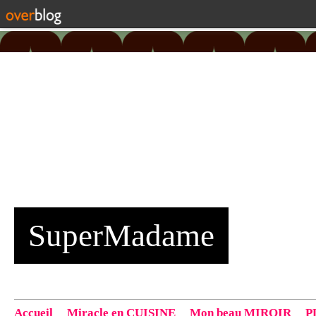
SuperMadame
Accueil
Miracle en CUISINE
Mon beau MIROIR
P