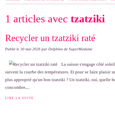
Contact
pas d'indiquer le NOM EXACT du modèle dont tu so
1 articles avec
tzatziki
exemple : "Bonnet cloche From Annie", "Veste Rue Cambon")..
Recycler un tzatziki raté
Publié le
30 mai 2026
par Delphine de SuperMadame
La saison s'engage côté soleil
suivent la courbe des températures. Et pour se faire plaisir u
plus approprié qu'un bon tzatziki ? Un tzatziki, oui, quelle bo
concombre,...
LIRE LA SUITE