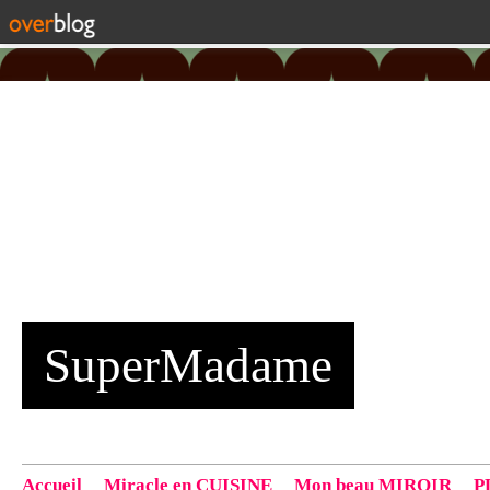
SuperMadame
Accueil
Miracle en CUISINE
Mon beau MIROIR
P