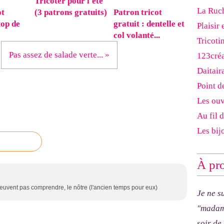
Tricoter pour l'été
La Ruch
ot
(3 patrons gratuits)
Patron tricot
top de
gratuit : dentelle et
Plaisir 
col volanté...
Tricoti
Pas assez de salade verte... »
123cré
Daitair
Point d
Les ouv
Au fil 
Les bij
À pro
peuvent pas comprendre, le nôtre (l'ancien temps pour eux)
Je ne s
"madam
soir de