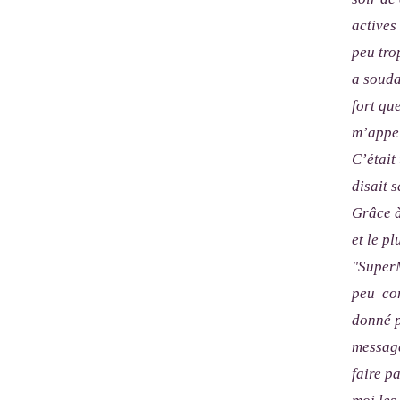
actives
peu tro
a souda
fort qu
m’appel
C’était
disait s
Grâce à
et le p
"SuperM
peu com
donné p
message
faire p