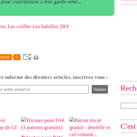
, pour contribution à leur garde-robe...
ur
,
Les coiffer Les habiller
,
DIY
epost
0
re informé des derniers articles, inscrivez vous :
Rech
C'est