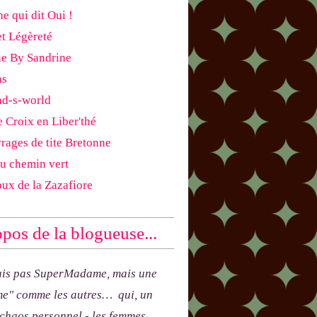
e qui dit Oui !
et Légèreté
ne By Sandrine
as
ad-s-world
e Croix en Liber'thé
rages de tite Bretonne
du chemin vert
oux de la Zazafiore
pos de la blogueuse...
uis pas SuperMadame, mais une
e" comme les autres… qui, un
 chaos personnel - les femmes