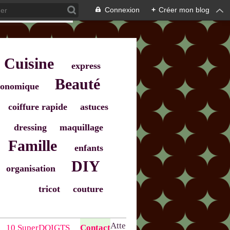
Connexion
+
Créer mon blog
Cuisine
express
Beauté
onomique
coiffure rapide
astuces
dressing
maquillage
Famille
enfants
DIY
organisation
tricot
couture
Atte
10 SuperDOIGTS
Contact