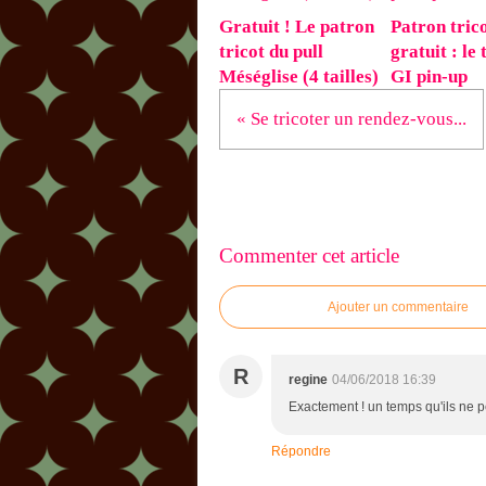
Gratuit ! Le patron
Patron tric
tricot du pull
gratuit : le 
Méséglise (4 tailles)
GI pin-up
« Se tricoter un rendez-vous...
Commenter cet article
Ajouter un commentaire
R
regine
04/06/2018 16:39
Exactement ! un temps qu'ils ne 
Répondre