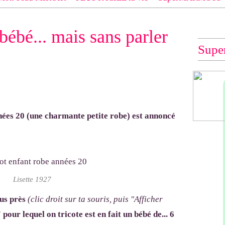
 EXACT du modèle dont tu souhaites les explications (indiqué e
bébé... mais sans parler
e", "Veste Rue Cambon")... à défaut, impossible de te les envo
Supe
nées 20 (une charmante petite robe) est annoncé
Lisette 1927
lus près
(clic droit sur ta souris, puis "Afficher
 pour lequel on tricote est en fait un bébé de... 6