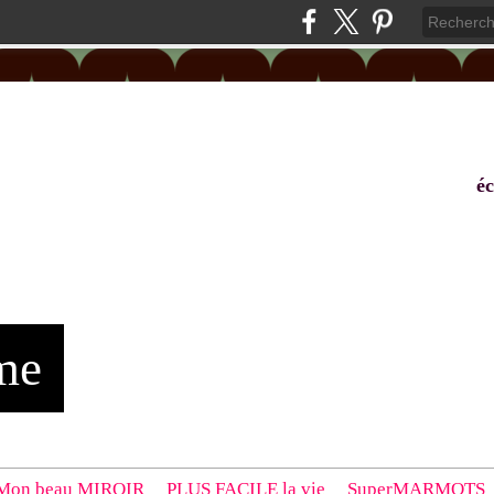
éc
me
Mon beau MIROIR
PLUS FACILE la vie
SuperMARMOTS