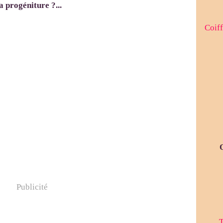
a progéniture ?...
Coiff
Publicité
T