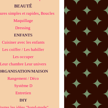
É
BEAUT
ures simples et rapides
,
Boucles
Maquillage
Dressing
ENFANTS
Cuisiner avec les enfants
Les coiffer / Les habiller
Les occuper
Leur chambre Leur univers
ORGANISATION/MAISON
Rangement / Déco
Système D
Entretien
DIY
outes les idées "hand-made"