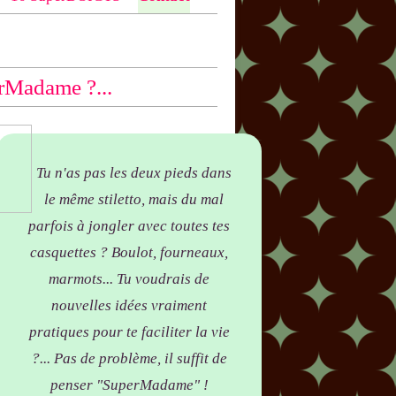
ntio
n bas des articles concernés, par
yer !
rMadame ?...
Tu n'as pas les deux pieds dans
le même stiletto, mais du mal
parfois à jongler avec toutes tes
casquettes ? Boulot, fourneaux,
marmots... Tu voudrais de
nouvelles idées vraiment
pratiques pour te faciliter la vie
?... Pas de problème, il suffit de
penser "SuperMadame" !