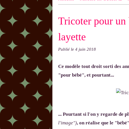
n ! N'oublie pas d'indiquer le NOM
Tricoter pour un 
exemple : "Bonnet cloche From Anni
layette
Publié le
4 juin 2018
Ce modèle tout droit sorti des an
"pour bébé", et pourtant...
... Pourtant si l'on y regarde de p
l'image")
, on réalise que le "bébé"