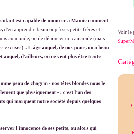
un enfant est capable de montrer à Mamie comment
e,
d'en apprendre beaucoup à ses petits frères et
Voir le
 venus au monde, ou de dénoncer un camarade (mais
Super
s excuses)...
L'âge auquel, de nos jours, on a beau
et auquel, d'ailleurs, on
ne veut plus être traité
Catég
omme peau de chagrin - nos têtes blondes nous le
ement que physiquement - : c'est l'un des
s qui marquent notre société depuis quelques
C
server l'innocence de ses petits, ou alors qui
R