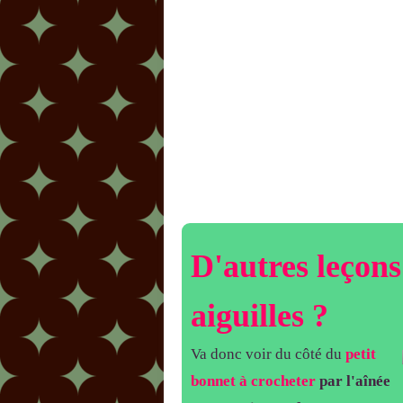
D'autres leçons 
aiguilles ?
Va donc voir du côté du
petit
bonnet à crocheter
par l'aînée