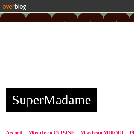
SuperMadame
Accueil
Miracle en CUISINE
Mon beau MIROIR
P