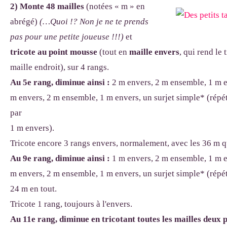
2) Monte 48 mailles
(notées « m » en
abrégé)
(…Quoi !? Non je ne te prends
pas pour une petite joueuse !!!)
et
tricote au point mousse
(tout en
maille envers
, qui rend le 
maille endroit), sur 4 rangs.
Au 5e rang, diminue ainsi :
2 m envers, 2 m ensemble, 1 m en
m envers, 2 m ensemble, 1 m envers, un surjet simple* (répéter
par
1 m envers).
Tricote encore 3 rangs envers, normalement, avec les 36 m qu
Au 9
e
rang, diminue ainsi :
1 m envers, 2 m ensemble, 1 m en
m envers, 2 m ensemble, 1 m envers, un surjet simple* (répéter
24 m en tout.
Tricote 1 rang, toujours à l'envers.
Au 11
e
rang,
diminue en tricotant toutes les mailles deux 