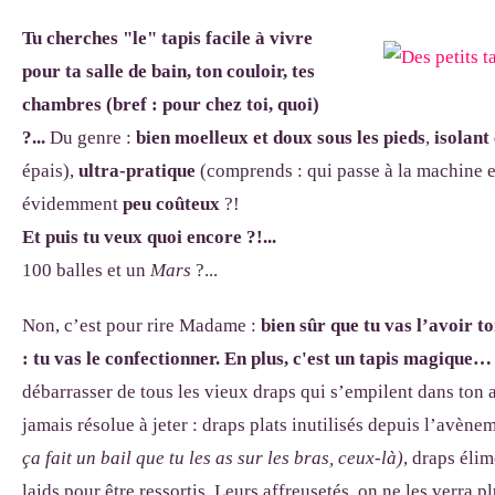
Tu cherches "le" tapis facile à vivre
pour ta salle de bain, ton couloir, tes
chambres (bref : pour chez toi, quoi)
?...
Du genre :
bien moelleux et doux sous les pieds
,
isolant
épais),
ultra-pratique
(comprends : qui passe à la machine e
évidemment
peu coûteux
?!
Et puis tu veux quoi encore ?!...
100 balles et un
Mars
?...
Non, c’est pour rire Madame :
bien sûr que tu vas l’avoir to
: tu vas le confectionner. En plus, c'est un tapis magique…
débarrasser de tous les vieux draps qui s’empilent dans ton a
jamais résolue à jeter : draps plats inutilisés depuis l’avène
ça fait un bail que tu les as sur les bras, ceux-là)
, draps éli
laids pour être ressortis. Leurs affreusetés, on ne les verra p