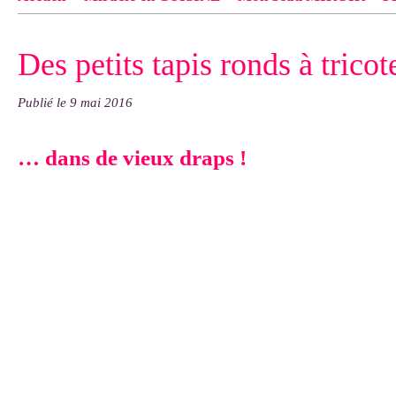
Contact
pas d'indiquer le NOM EXACT du modèle dont tu so
Des petits tapis ronds à trico
exemple : "Bonnet cloche From Annie", "Veste Rue Cambon")..
Publié le
9 mai 2016
… dans de vieux draps !