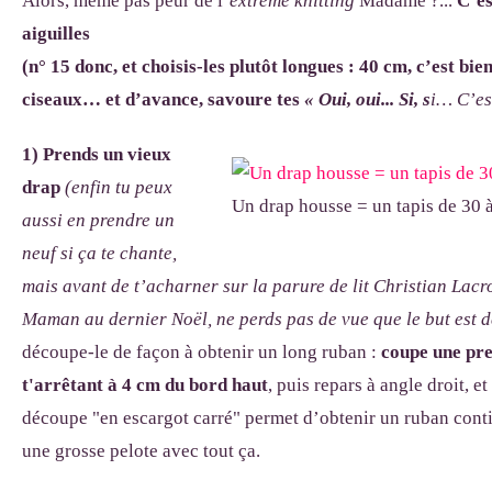
Alors, même pas peur de l’
extreme knitting
Madame ?...
C’es
aiguilles
(n° 15 donc, et choisis-les plutôt longues : 40 cm, c’est bie
ciseaux… et d’avance, savoure tes
« Oui, oui... Si, s
i… C’est
1) Prends un vieux
drap
(enfin tu peux
Un drap housse = un tapis de 30 
aussi en prendre un
neuf si ça te chante,
mais avant de t’acharner sur la parure de lit Christian Lacro
Maman au dernier Noël, ne perds pas de vue que le but est 
découpe-le de façon à obtenir un long ruban :
coupe une pr
t'arrêtant à 4 cm du bord haut
, puis repars à angle droit, et
découpe "en escargot carré" permet d’obtenir un ruban contin
une grosse pelote avec tout ça.