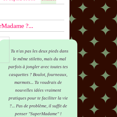
ntio
n bas des articles concernés, par
yer !
rMadame ?...
Tu n'as pas les deux pieds dans
le même stiletto, mais du mal
parfois à jongler avec toutes tes
casquettes ? Boulot, fourneaux,
marmots... Tu voudrais de
nouvelles idées vraiment
pratiques pour te faciliter la vie
?... Pas de problème, il suffit de
penser "SuperMadame" !