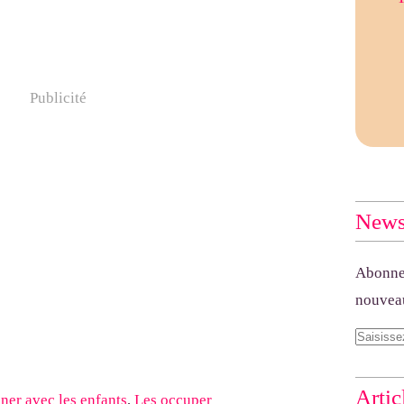
Publicité
Newsl
Abonnez
nouveau
Artic
ner avec les enfants
,
Les occuper