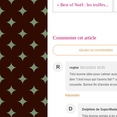
« Best of Noël : les truffes...
Commenter cet article
Ajouter un commentaire
R
regine
30/12/2021 16:55
Très bonne idée pour calmer aussi 
dire "c'est nous qui l'avons fait !
nouvelle. Bonne fin d'année et ex
Répondre
D
Delphine de SuperMad
Très bonne année à toi a