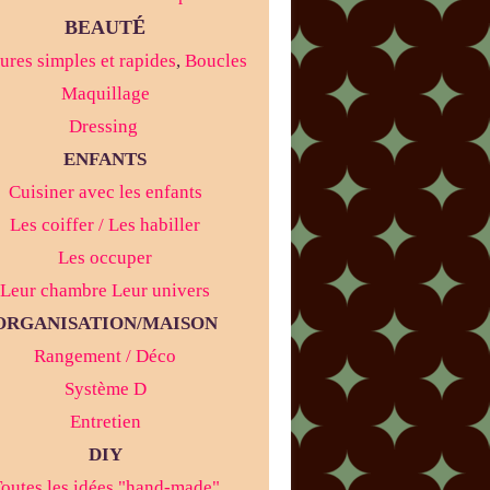
É
BEAUT
ures simples et rapides
,
Boucles
Maquillage
Dressing
ENFANTS
Cuisiner avec les enfants
Les coiffer / Les habiller
Les occuper
Leur chambre Leur univers
ORGANISATION/MAISON
Rangement / Déco
Système D
Entretien
DIY
outes les idées "hand-made"