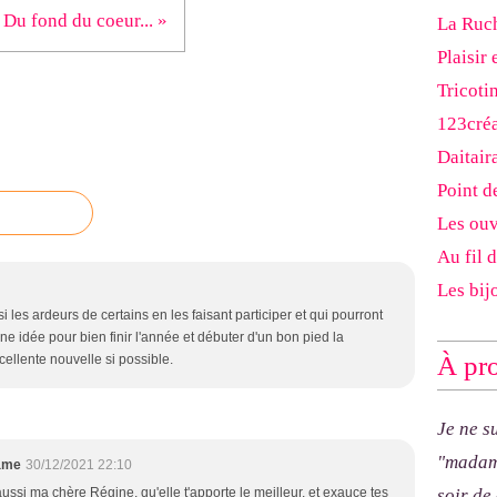
Du fond du coeur... »
La Ruch
Plaisir 
Tricoti
123cré
Daitair
Point d
Les ouv
Au fil 
Les bij
les ardeurs de certains en les faisant participer et qui pourront
" une idée pour bien finir l'année et débuter d'un bon pied la
À pro
cellente nouvelle si possible.
Je ne s
"madam
ame
30/12/2021 22:10
ussi ma chère Régine, qu'elle t'apporte le meilleur, et exauce tes
soir de