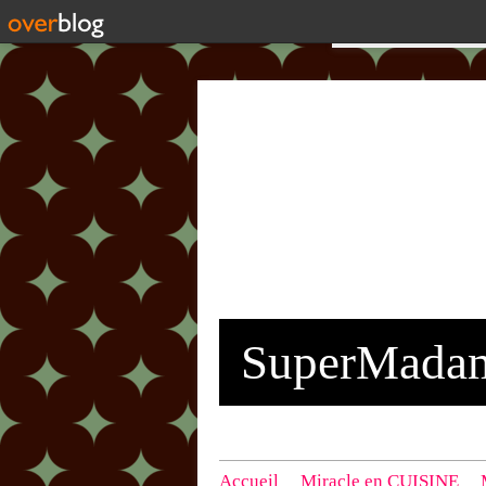
SuperMada
Accueil
Miracle en CUISINE