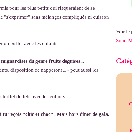
mis pour les plus petits qui risqueraient de se
t de "s'exprimer" sans mélanges compliqués ni cuisson
Voir le
Super
Catég
s mignardises du genre fruits déguisés...
nts, disposition de napperons... - peut aussi les
C
si tu reçois "chic et choc"
..
Mais hors dîner de gala,
R