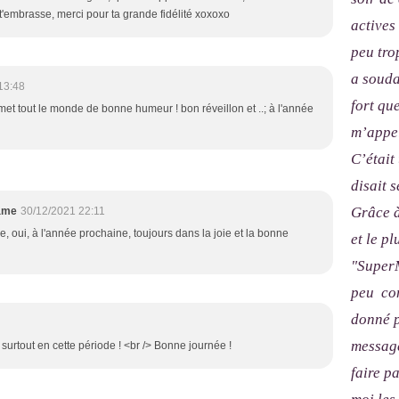
 t'embrasse, merci pour ta grande fidélité xoxoxo
actives
peu tro
a souda
13:48
fort qu
met tout le monde de bonne humeur ! bon réveillon et ..; à l'année
m’appel
C’était
disait s
Grâce à
ame
30/12/2021 22:11
 oui, à l'année prochaine, toujours dans la joie et la bonne
et le p
"SuperM
peu com
donné p
message
surtout en cette période ! <br /> Bonne journée !
faire p