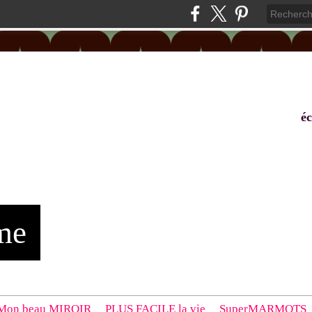
éc
me
Mon beau MIROIR
PLUS FACILE la vie
SuperMARMOTS