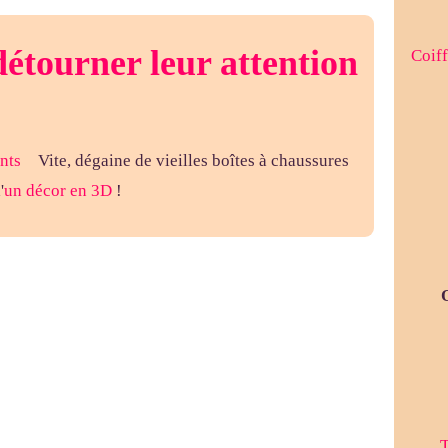
étourner leur attention
Coiff
Vite, dégaine de vieilles boîtes à chaussures
'
un décor en 3D
!
T