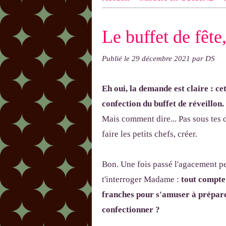
n ! N'oublie pas d'indiquer le NOM
Le buffet de fête,
exemple : "Bonnet cloche From Anni
Publié le
29 décembre 2021
par DS
Eh oui, la demande est claire : cet
confection du buffet de réveillon.
Mais comment dire... Pas sous tes d
faire les petits chefs, créer.
Bon. Une fois passé l'agacement per
t'interroger Madame :
tout compte 
franches pour s'amuser à préparer
confectionner ?