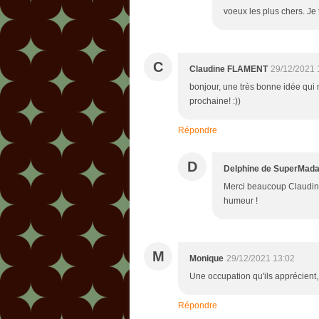
voeux les plus chers. Je
C
Claudine FLAMENT
29/12/2021 
bonjour, une très bonne idée qui 
prochaine! :))
Répondre
D
Delphine de SuperMad
Merci beaucoup Claudine,
humeur !
M
Monique
29/12/2021 13:02
Une occupation qu'ils apprécient, 
Répondre