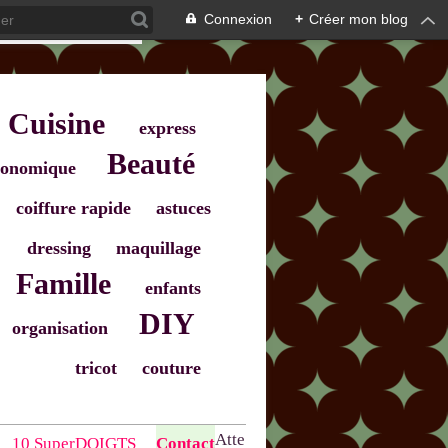
Connexion
+
Créer mon blog
Cuisine
express
Beauté
onomique
coiffure rapide
astuces
dressing
maquillage
Famille
enfants
DIY
organisation
tricot
couture
Atte
10 SuperDOIGTS
Contact