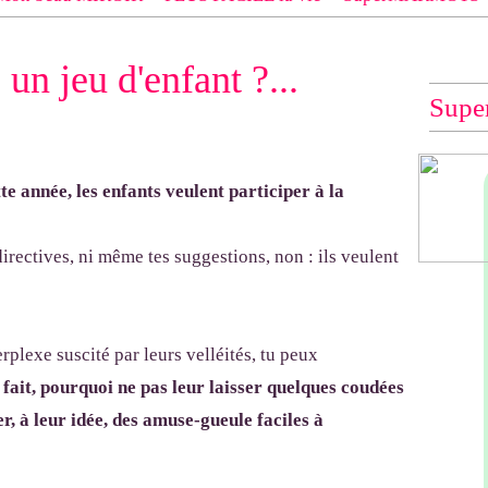
 EXACT du modèle dont tu souhaites les explications (indiqué e
 un jeu d'enfant ?...
e", "Veste Rue Cambon")... à défaut, impossible de te les envo
Supe
te année, les enfants veulent participer à la
irectives, ni même tes suggestions, non : ils veulent
plexe suscité par leurs velléités, tu peux
fait, pourquoi ne pas leur laisser quelques coudées
, à leur idée, des amuse-gueule faciles à