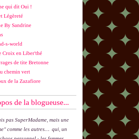
e qui dit Oui !
et Légèreté
ne By Sandrine
as
ad-s-world
e Croix en Liber'thé
rages de tite Bretonne
du chemin vert
oux de la Zazafiore
pos de la blogueuse...
uis pas SuperMadame, mais une
e" comme les autres… qui, un
 chaos personnel - les femmes