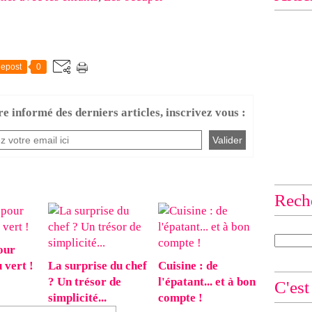
epost
0
re informé des derniers articles, inscrivez vous :
Rech
our
 vert !
La surprise du chef
Cuisine : de
? Un trésor de
l'épatant... et à bon
C'est
simplicité...
compte !