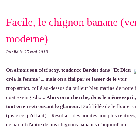
Contact
pas d'indiquer le NOM EXACT du modèle dont tu so
Facile, le chignon banane (ve
exemple : "Bonnet cloche From Annie", "Veste Rue Cambon")..
moderne)
Publié le
25 mai 2018
On aimait son côté sexy, tendance Bardot dans "Et Dieu
créa la femme"... mais on a fini par se lasser de le voir
trop strict
, collé au-dessus du tailleur bleu marine de notre
quatre-vingt-dix...
Alors on a cherché, dans le même esprit,
tout en en retrouvant le glamour.
D'où l'idée de le flouter e
(juste ce qu'il faut)... Résultat : des pointes non plus rentrées
de part et d'autre de nos chignons bananes d'aujourd'hui.