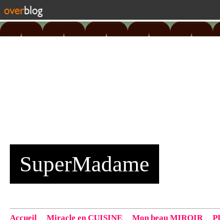
SuperMadame
Accueil
Miracle en CUISINE
Mon beau MIROIR
P