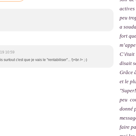
actives
peu tro
a souda
fort qu
m’appel
019 10:59
C’était
 surtout c'est que je vais le "rentabiliser"... !)<br /> ;-)
disait s
Grâce à
et le p
"SuperM
peu com
donné p
message
faire p