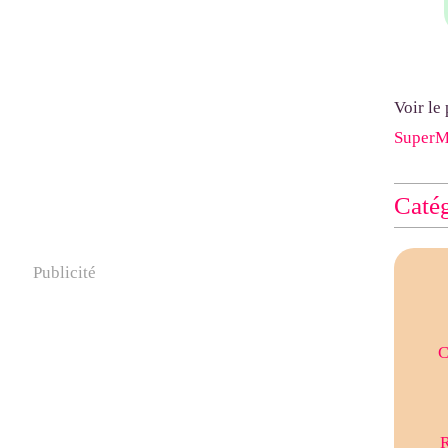
Voir le
Super
Catég
Publicité
C
R