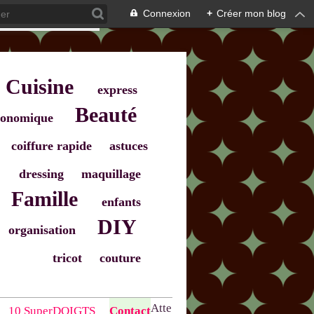
Connexion
+
Créer mon blog
Cuisine
express
Beauté
onomique
coiffure rapide
astuces
dressing
maquillage
Famille
enfants
DIY
organisation
tricot
couture
Atte
10 SuperDOIGTS
Contact