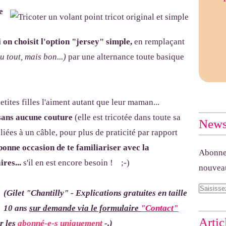
e
i on choisit l'option "jersey" simple,
en remplaçant
 tout, mais bon...)
par une alternance toute basique
etites filles l'aiment autant que leur maman...
e sans aucune couture
(elle est tricotée dans toute sa
Newsl
eliées à un câble, pour plus de praticité par rapport
 bonne occasion de te familiariser avec la
Abonnez
res...
s'il en est encore besoin ! ;-)
nouveau
(Gilet "
Chantilly" - Explications gratuites en taille
10 ans
sur demande via le formulaire
"Contact"
Artic
r les
abonné-e-s uniquement
-.)