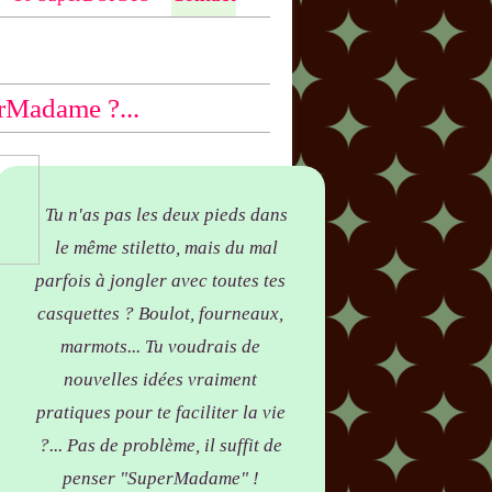
ntio
n bas des articles concernés, par
yer !
rMadame ?...
Tu n'as pas les deux pieds dans
le même stiletto, mais du mal
parfois à jongler avec toutes tes
casquettes ? Boulot, fourneaux,
marmots... Tu voudrais de
nouvelles idées vraiment
pratiques pour te faciliter la vie
?... Pas de problème, il suffit de
penser "SuperMadame" !