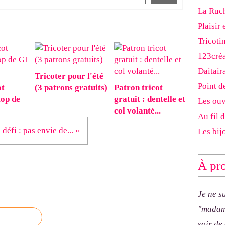
La Ruch
Plaisir 
Tricoti
123cré
Daitair
Tricoter pour l'été
Point d
ot
(3 patrons gratuits)
Patron tricot
top de
gratuit : dentelle et
Les ouv
col volanté...
Au fil 
 défi : pas envie de... »
Les bij
À pro
Je ne s
"madam
soir de