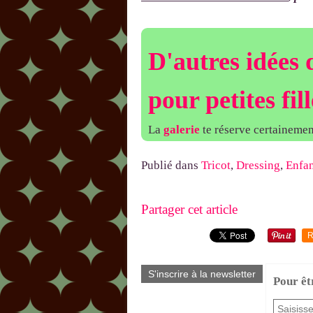
D'autres idées d
pour petites fill
La
galerie
te réserve certainement
Publié dans
Tricot
,
Dressing
,
Enfan
Partager cet article
R
S'inscrire à la newsletter
Pour êt