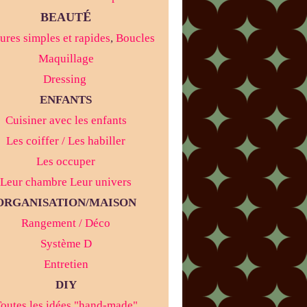
É
BEAUT
ures simples et rapides
,
Boucles
Maquillage
Dressing
ENFANTS
Cuisiner avec les enfants
Les coiffer / Les habiller
Les occuper
Leur chambre Leur univers
ORGANISATION/MAISON
Rangement / Déco
Système D
Entretien
DIY
outes les idées "hand-made"