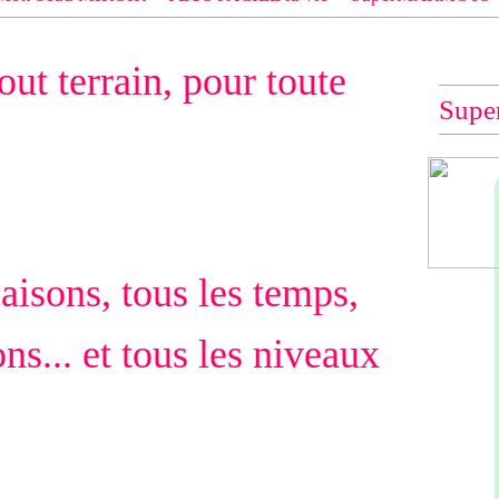
 EXACT du modèle dont tu souhaites les explications (indiqué e
tout terrain, pour toute
e", "Veste Rue Cambon")... à défaut, impossible de te les envo
Supe
saisons, tous les temps,
ns... et tous les niveaux