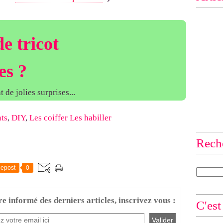
e tricot
es ?
 de jolies surprises...
ts
,
DIY
,
Les coiffer Les habiller
Rech
epost
0
re informé des derniers articles, inscrivez vous :
C'est