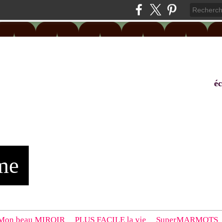
éc
me
Mon beau MIROIR
PLUS FACILE la vie
SuperMARMOTS