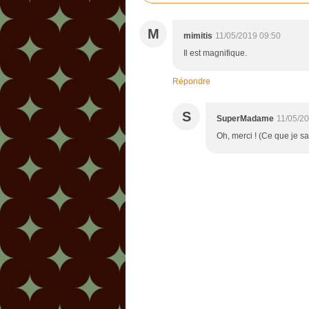
M
mimitis
11/05/2019 09:50
Il est magnifique.
Répondre
S
SuperMadame
11/05/2
Oh, merci ! (Ce que je sais