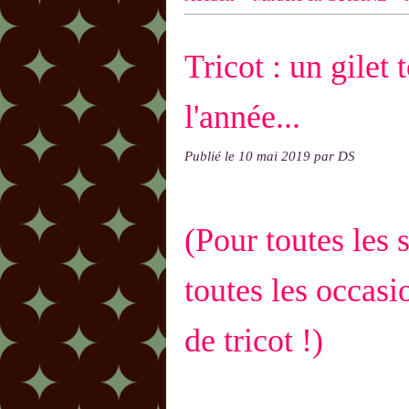
n ! N'oublie pas d'indiquer le NOM
Tricot : un gilet 
exemple : "Bonnet cloche From Anni
l'année...
Publié le
10 mai 2019
par DS
(Pour toutes les 
toutes les occasio
de tricot !)