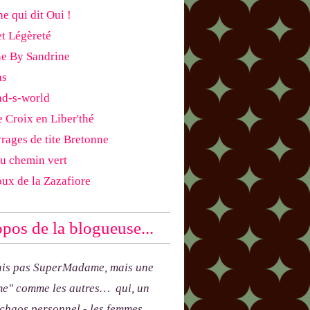
e qui dit Oui !
et Légèreté
ne By Sandrine
as
ad-s-world
e Croix en Liber'thé
rages de tite Bretonne
du chemin vert
oux de la Zazafiore
pos de la blogueuse...
uis pas SuperMadame, mais une
e" comme les autres… qui, un
 chaos personnel - les femmes