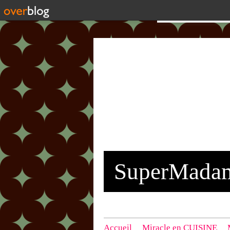
SuperMada
Accueil
Miracle en CUISINE