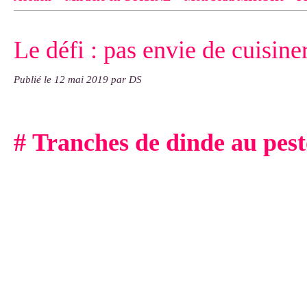
Contact
pas d'indiquer le NOM EXACT du modèle dont tu so
Le défi : pas envie de cuisiner
exemple : "Bonnet cloche From Annie", "Veste Rue Cambon")..
Publié le
12 mai 2019
par DS
# Tranches de dinde au pes