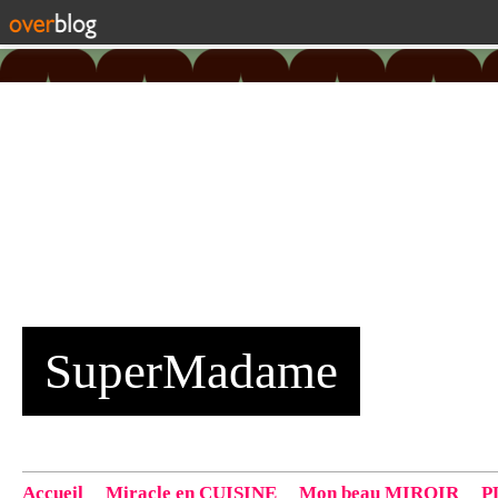
SuperMadame
Accueil
Miracle en CUISINE
Mon beau MIROIR
P