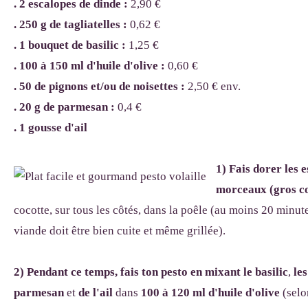
. 2 escalopes de dinde :
2,90
€
. 250 g de tagliatelles :
0,62 €
. 1 bouquet de basilic
:
1,25 €
. 100 à 150 ml d'huile d'olive :
0,60 €
. 50 de pignons et/ou de noisettes :
2,50 € env.
. 20 g de parmesan :
0,4 €
. 1 gousse d'ail
1)
Fais dorer les 
morceaux (gros c
cocotte, sur tous les côtés, dans la poêle (au moins 20 minut
viande doit être bien cuite et même grillée).
2)
Pendant ce temps, fais ton pesto
en mixant le basilic
,
les
parmesan
et
de l'ail
dans
100 à 120 ml d'huile d'olive
(selo