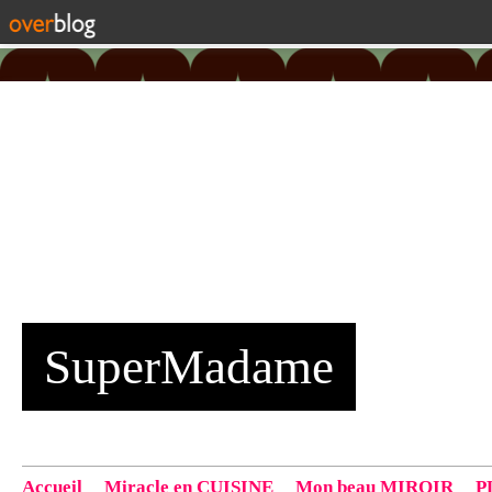
SuperMadame
Accueil
Miracle en CUISINE
Mon beau MIROIR
P