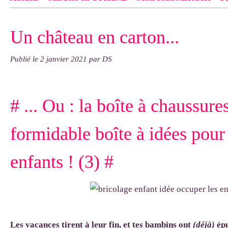
Contact
pas d'indiquer le NOM EXACT du modèle dont tu so
Un château en carton...
exemple : "Bonnet cloche From Annie", "Veste Rue Cambon")..
Publié le
2 janvier 2021
par DS
# ... Ou : la boîte à chaussure
formidable boîte à idées pour
enfants ! (3) #
Les vacances tirent à leur fin, et tes bambins ont
(déjà)
épu