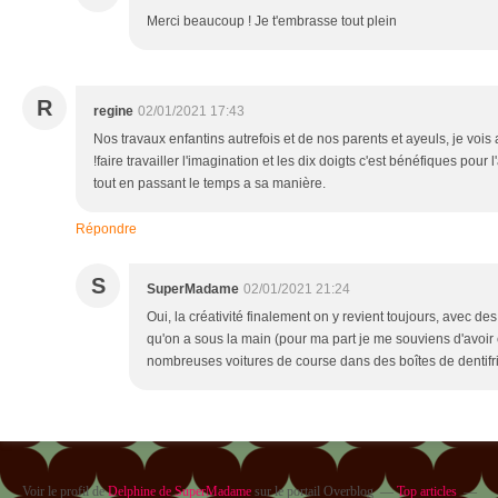
Merci beaucoup ! Je t'embrasse tout plein
R
regine
02/01/2021 17:43
Nos travaux enfantins autrefois et de nos parents et ayeuls, je vo
!faire travailler l'imagination et les dix doigts c'est bénéfiques pour 
tout en passant le temps a sa manière.
Répondre
S
SuperMadame
02/01/2021 21:24
Oui, la créativité finalement on y revient toujours, avec des
qu'on a sous la main (pour ma part je me souviens d'avoi
nombreuses voitures de course dans des boîtes de dentifric
Voir le profil de
Delphine de SuperMadame
sur le portail Overblog
Top articles