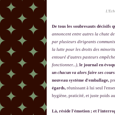
L'Ech
De tous les soubresauts décisifs q
annoncent entre autres la chute de
par plusieurs dirigeants communist
la lutte pour les droits des minorit
entouré d'autres pasteurs empêch
fonctionner...)
,
le journal en évoque
un chacun va alors faire ses cours
nouveau système d'emballage,
pr
égards,
réunissant à lui seul l'en
hygiène, praticité, et juste poids au
Là, réside l'émotion ; et l'interr