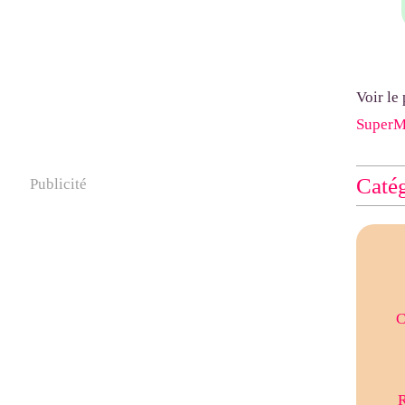
Voir le
Super
Catég
Publicité
C
R