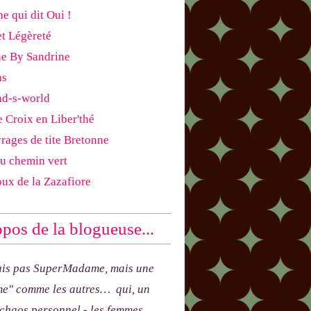
e qui dit Oui !
et Légèreté
ne By Sandrine
as
ad-s-world
e Croix en Liber'thé
rages de tite Bretonne
du chemin vert
oux de la Zazafiore
pos de la blogueuse...
uis pas SuperMadame, mais une
e" comme les autres… qui, un
 chaos personnel - les femmes