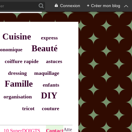
Connexion
+
Créer mon blog
Cuisine
express
Beauté
onomique
coiffure rapide
astuces
dressing
maquillage
Famille
enfants
DIY
organisation
tricot
couture
Atte
10 SuperDOIGTS
Contact