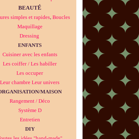
É
BEAUT
ures simples et rapides
,
Boucles
Maquillage
Dressing
ENFANTS
Cuisiner avec les enfants
Les coiffer / Les habiller
Les occuper
Leur chambre Leur univers
ORGANISATION/MAISON
Rangement / Déco
Système D
Entretien
DIY
outes les idées "hand-made"