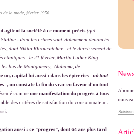
o de la mode, février 1956
ui agitent la société à ce moment précis
(qui
 Staline - dont les crimes sont violemment dénoncés
es, dont Nikita Khrouchtchev - et le durcissement de
és ethniques - le 21 février, Martin Luther King
e les bus de Montgomery, Alabama, de
Newsl
 un, capital lui aussi : dans les épiceries
- où tout
es -
, on constate la fin du vrac en faveur d'un tout
Abonnez
ésenté comme
une manifestation du progrès à tous
nouveau
semble des critères de satisfaction du consommateur :
ssi.
ogation aussi : ce "progrès", dont 64 ans plus tard
Artic