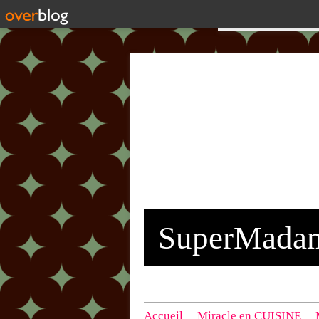
SuperMada
Accueil
Miracle en CUISINE