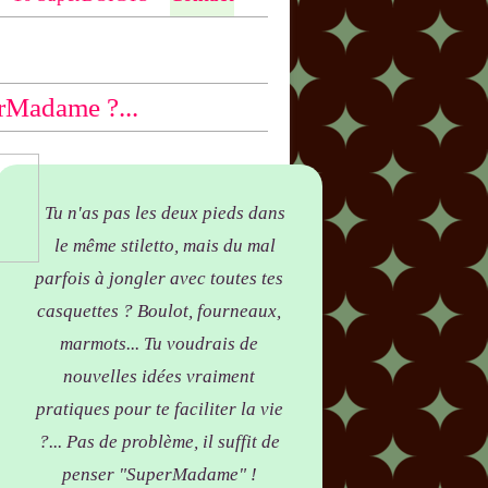
ntio
n bas des articles concernés, par
yer !
rMadame ?...
Tu n'as pas les deux pieds dans
le même stiletto, mais du mal
parfois à jongler avec toutes tes
casquettes ? Boulot, fourneaux,
marmots... Tu voudrais de
nouvelles idées vraiment
pratiques pour te faciliter la vie
?... Pas de problème, il suffit de
penser "SuperMadame" !