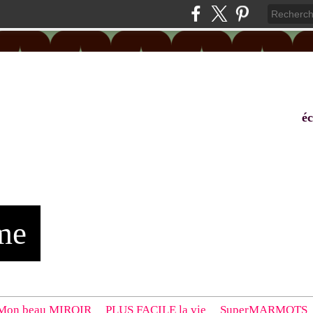
éc
me
Mon beau MIROIR
PLUS FACILE la vie
SuperMARMOTS