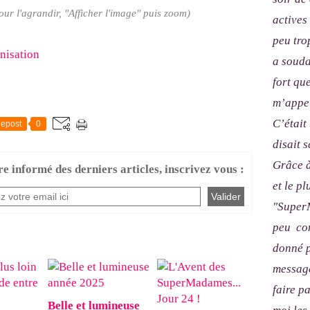
pour l'agrandir, "Afficher l'image" puis zoom)
actives
peu tro
nisation
a souda
fort qu
m’appel
C’était
epost
0
disait s
Grâce à
re informé des derniers articles, inscrivez vous :
et le p
"SuperM
peu com
donné p
message
faire p
Belle et lumineuse