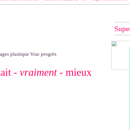
 EXACT du modèle dont tu souhaites les explications (indiqué e
e", "Veste Rue Cambon")... à défaut, impossible de te les envo
Supe
ait -
vraiment
- mieux