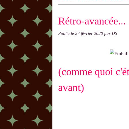
n ! N'oublie pas d'indiquer le NOM
Rétro-avancée...
exemple : "Bonnet cloche From Anni
Publié le
27 février 2020
par DS
(comme quoi c'ét
avant)