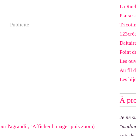
La Ruch
Plaisir 
Tricoti
Publicité
123cré
Daitair
Point d
Les ouv
Au fil 
Les bij
À pro
Je ne s
"madam
soir de