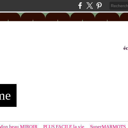
éc
me
Mon beau MIROIR
PLUS FACILE la vie
SuperMARMOTS