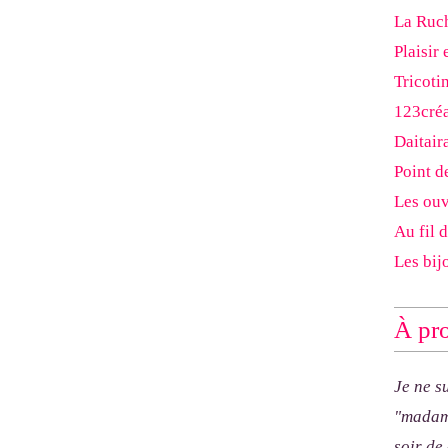
La Ruch
Plaisir 
Tricoti
123cré
Daitair
Point d
Les ouv
Au fil 
Les bij
À pro
Je ne s
"madam
soir de