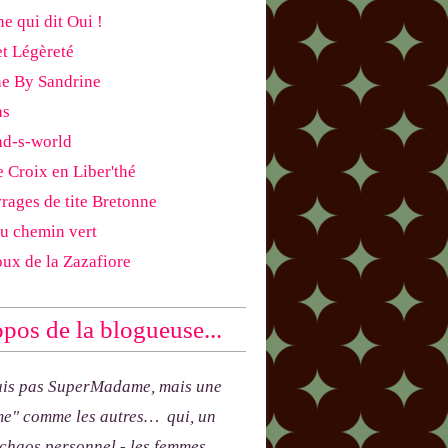
e qui dit Oui !
et Légèreté
ne By Sandrine
as
ad-s-world
e Croix en Liber'thé
rages de tite Bretonne
du chemin vert
oux de la Zazafiore
pos de la blogueuse...
uis pas SuperMadame, mais une
e" comme les autres… qui, un
 chaos personnel - les femmes