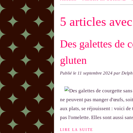
n ! N'oublie pas d'indiquer le NOM
5 articles ave
exemple : "Bonnet cloche From Anni
Des galettes de c
gluten
Publié le
11 septembre 2024
par Delp
ne peuvent pas manger d'œufs, soit
aux plats, se réjouissent : voici de
pas l'omelette. Elles sont aussi sans
LIRE LA SUITE