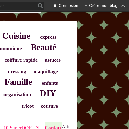
Connexion
+
Créer mon blog
Cuisine
express
Beauté
onomique
coiffure rapide
astuces
dressing
maquillage
Famille
enfants
DIY
organisation
tricot
couture
Atte
10 SuperDOIGTS
Contact