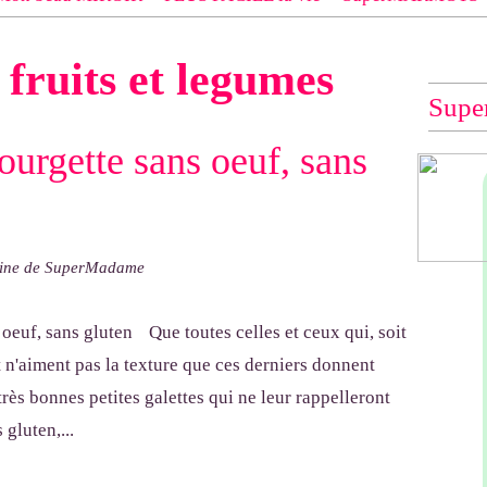
 EXACT du modèle dont tu souhaites les explications (indiqué e
c
fruits et legumes
e", "Veste Rue Cambon")... à défaut, impossible de te les envo
Supe
ourgette sans oeuf, sans
hine de SuperMadame
Que toutes celles et ceux qui, soit
 n'aiment pas la texture que ces derniers donnent
 très bonnes petites galettes qui ne leur rappelleront
 gluten,...