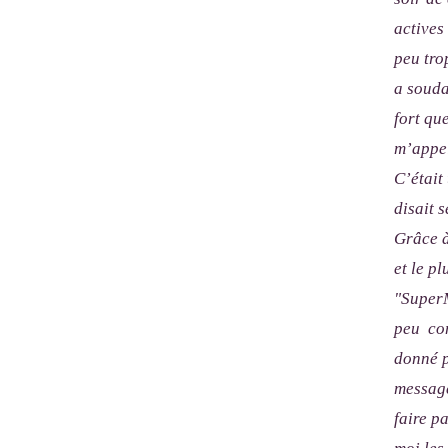
actives
peu tro
a souda
fort qu
m’appel
C’était
disait s
Grâce à
et le p
"SuperM
peu com
donné p
message
faire p