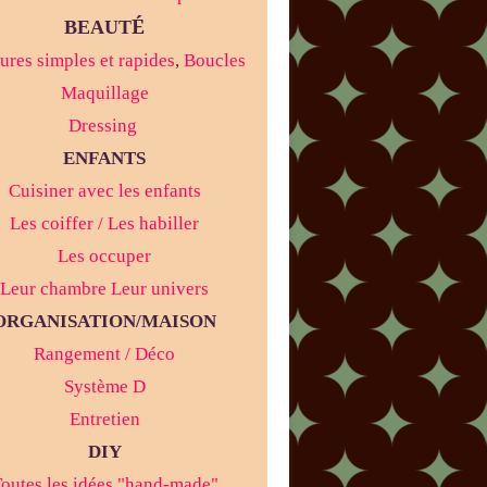
É
BEAUT
ures simples et rapides
,
Boucles
Maquillage
Dressing
ENFANTS
Cuisiner avec les enfants
Les coiffer / Les habiller
Les occuper
Leur chambre Leur univers
ORGANISATION/MAISON
Rangement / Déco
Système D
Entretien
DIY
outes les idées "hand-made"