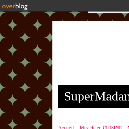
SuperMada
Accueil
Miracle en CUISINE