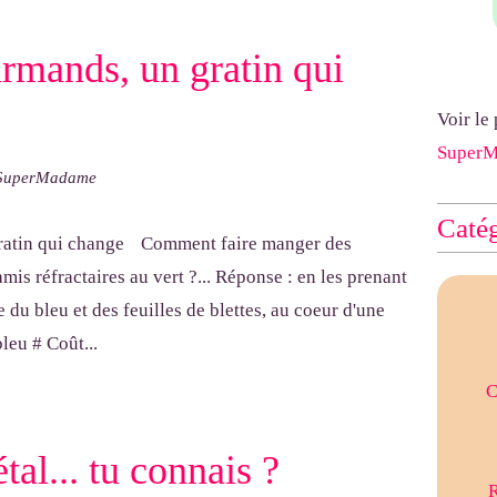
rmands, un gratin qui
Voir le
Super
 SuperMadame
Catég
Comment faire manger des
amis réfractaires au vert ?... Réponse : en les prenant
 du bleu et des feuilles de blettes, au coeur d'une
bleu # Coût...
C
tal... tu connais ?
R