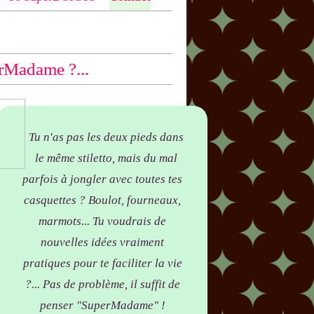
ntio
n bas des articles concernés, par
yer !
rMadame ?...
Tu n'as pas les deux pieds dans
le même stiletto, mais du mal
parfois à jongler avec toutes tes
casquettes ? Boulot, fourneaux,
marmots... Tu voudrais de
nouvelles idées vraiment
pratiques pour te faciliter la vie
?... Pas de problème, il suffit de
penser "SuperMadame" !