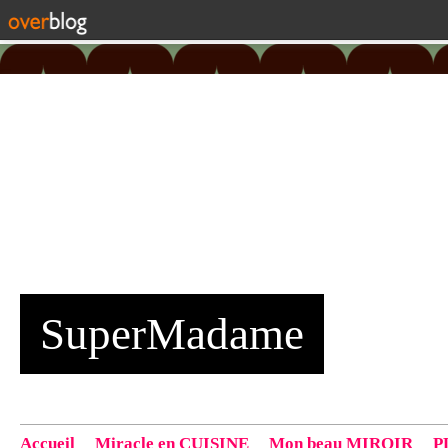
SuperMadame
Accueil
Miracle en CUISINE
Mon beau MIROIR
P