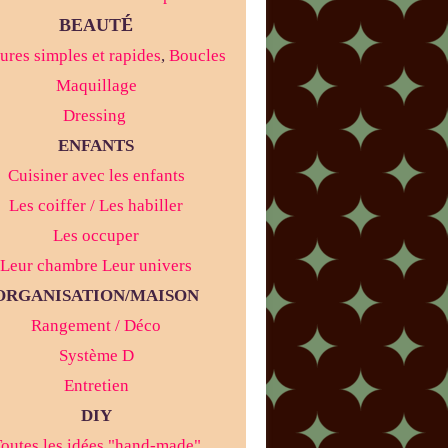
É
BEAUT
ures simples et rapides
,
Boucles
Maquillage
Dressing
ENFANTS
Cuisiner avec les enfants
Les coiffer / Les habiller
Les occuper
Leur chambre Leur univers
ORGANISATION/MAISON
Rangement / Déco
Système D
Entretien
DIY
outes les idées "hand-made"