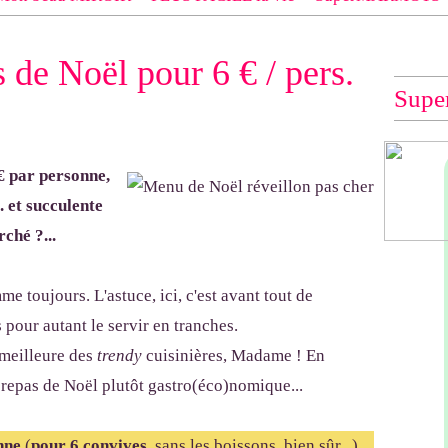
 EXACT du modèle dont tu souhaites les explications (indiqué e
s de Noël pour 6 € / pers.
e", "Veste Rue Cambon")... à défaut, impossible de te les envo
Supe
 par personne,
. et succulente
ché ?...
me toujours. L'astuce, ici, c'est avant tout de
 pour autant le servir en tranches.
 meilleure des
trendy
cuisinières, Madame ! En
 repas de Noël plutôt gastro(éco)nomique...
nne
(
pour 6 convives
, sans les boissons, bien sûr...)