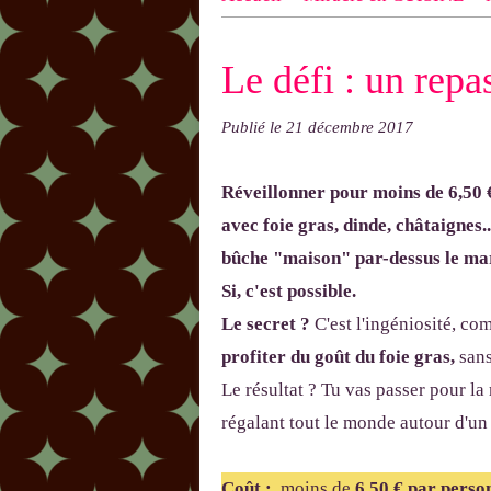
n ! N'oublie pas d'indiquer le NOM
Le défi : un repa
exemple : "Bonnet cloche From Anni
Publié le
21 décembre 2017
Réveillonner pour moins de
6,50
€
avec foie gras, dinde, châtaignes..
bûche "maison" par-dessus le mar
Si, c'est possible.
Le secret ?
C'est l'ingéniosité, com
profiter du goût du foie gras,
sans
Le résultat ? Tu vas passer pour la
régalant tout le monde autour d'un
Coût
:
moins de
6,50
€ par perso