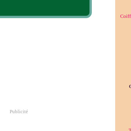
Coiff
Publicité
T