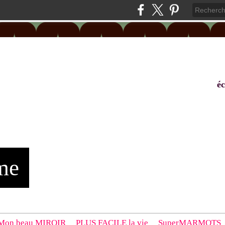
éc
me
Mon beau MIROIR
PLUS FACILE la vie
SuperMARMOTS