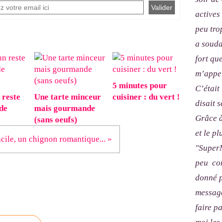
actives
peu tro
a souda
fort qu
m’appel
5 minutes pour
C’était
 reste
Une tarte minceur
cuisiner : du vert !
disait s
de
mais gourmande
Grâce à
(sans oeufs)
et le p
cile, un chignon romantique... »
"SuperM
peu com
donné p
message
faire p