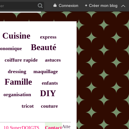
Connexion
+
Créer mon blog
Cuisine
express
Beauté
onomique
coiffure rapide
astuces
dressing
maquillage
Famille
enfants
DIY
organisation
tricot
couture
Atte
10 SuperDOIGTS
Contact