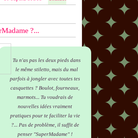
ntio
n bas des articles concernés, par
yer !
rMadame ?...
Tu n'as pas les deux pieds dans
le même stiletto, mais du mal
parfois à jongler avec toutes tes
casquettes ? Boulot, fourneaux,
marmots... Tu voudrais de
nouvelles idées vraiment
pratiques pour te faciliter la vie
?... Pas de problème, il suffit de
penser "SuperMadame" !