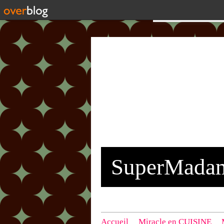
SuperMada
Accueil
Miracle en CUISINE