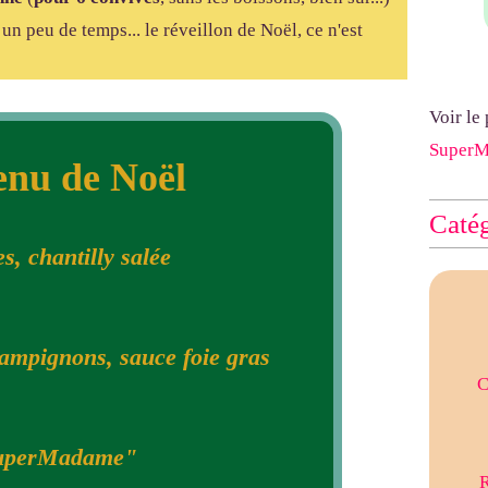
un peu de temps... le réveillon de Noël, ce n'est
Voir le
Super
nu de Noël
Catég
s, chantilly salée
ampignons, sauce foie gras
C
SuperMadame"
R