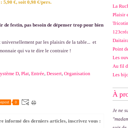
 5,90 €, soit 0,98 €/pers.
La Ruch
Plaisir 
Tricoti
oir de festin, pas besoin de dépenser trop pour bien
123cré
Daitair
 universellement par les plaisirs de la table... et
Point d
monnaie qui va te dire le contraire !
Les ouv
Au fil 
ystème D
,
Plat
,
Entrée
,
Dessert
,
Organisation
Les bij
À pro
epost
0
Je ne s
"madam
re informé des derniers articles, inscrivez vous :
soir de