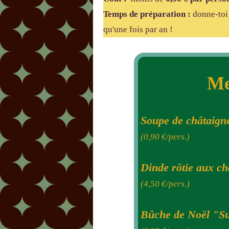
Temps de préparation :
donne-toi 
qu'une fois par an !
Me
Soupe de châtaigne
(0,90
€/pers.)
Dinde rôtie aux ch
(4,50
€/pers.)
Bûche de Noël "