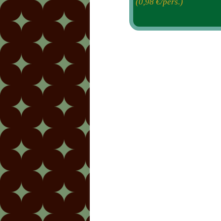
(0,98
€/pers.)