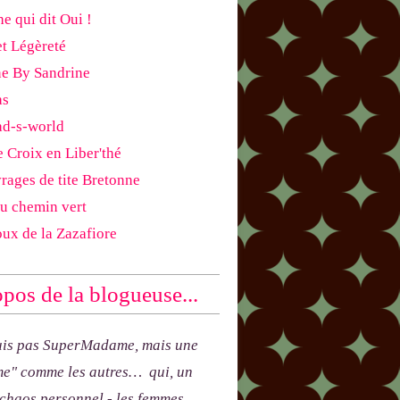
e qui dit Oui !
et Légèreté
ne By Sandrine
as
ad-s-world
e Croix en Liber'thé
rages de tite Bretonne
du chemin vert
oux de la Zazafiore
pos de la blogueuse...
uis pas SuperMadame, mais une
e" comme les autres… qui, un
 chaos personnel - les femmes