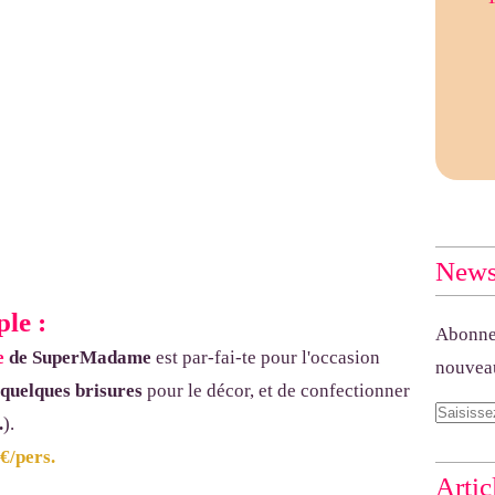
Newsl
ple :
Abonnez
e
de SuperMadame
est par-fai-te pour l'occasion
nouveau
quelques brisures
pour le décor, et de confectionner
.
).
 €/pers.
Artic