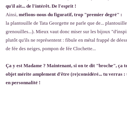
qu'il ait... de l'intérêt. De l'esprit !
Ainsi,
méfions-nous du figuratif, trop "premier degré" :
la plantouille de Tata Georgette ne parle que de... plantouille
grenouilles...). Mieux vaut donc miser sur les bijoux "d'insp
plutôt qu'ils ne représentent : fibule en métal frappé de dées
de fée des neiges, pompon de fée Clochette...
Ça y est Madame ? Maintenant, si on te dit "broche", ça te f
objet mérite amplement d'être (re)considéré... tu verras :
en personnalité !