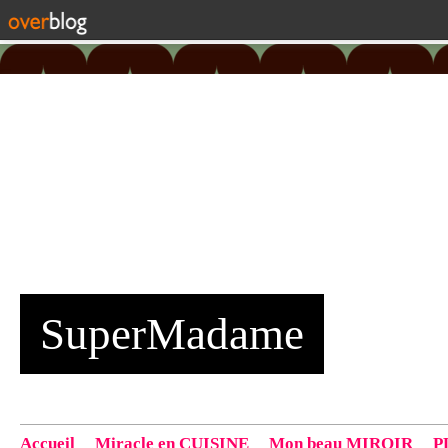
SuperMadame
Accueil
Miracle en CUISINE
Mon beau MIROIR
P