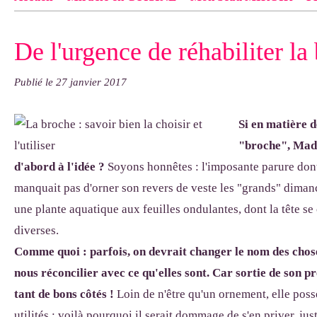
Contact
pas d'indiquer le NOM EXACT du modèle dont tu so
De l'urgence de réhabiliter la 
exemple : "Bonnet cloche From Annie", "Veste Rue Cambon")..
Publié le
27 janvier 2017
Si en matière d
"broche", Mada
d'abord à l'idée ?
Soyons honnêtes : l'imposante parure don
manquait pas d'orner son revers de veste les "grands" dimanc
une plante aquatique aux feuilles ondulantes, dont la tête se 
diverses.
Comme quoi : parfois, on devrait changer le nom des chos
nous réconcilier avec ce qu'elles sont.
Car sortie de son p
tant de bons côtés !
Loin de n'être qu'un ornement, elle pos
utilités : voilà pourquoi il serait dommage de s'en priver, j