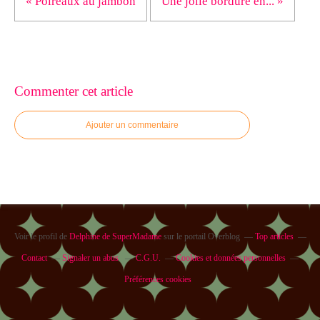
« Poireaux au jambon
Une jolie bordure en... »
Commenter cet article
Ajouter un commentaire
Voir le profil de
Delphine de SuperMadame
sur le portail Overblog
Top articles
Contact
Signaler un abus
C.G.U.
Cookies et données personnelles
Préférences cookies