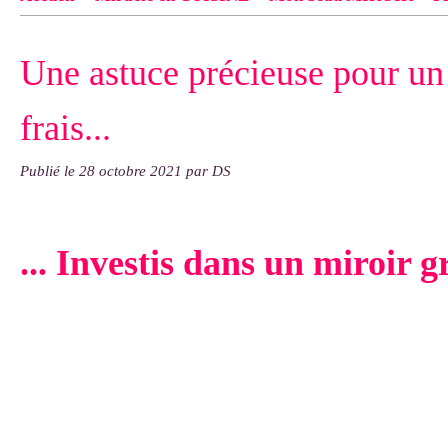
Contact
pas d'indiquer le NOM EXACT du modèle dont tu so
Une astuce précieuse pour un
exemple : "Bonnet cloche From Annie", "Veste Rue Cambon")..
frais...
Publié le
28 octobre 2021
par DS
... Investis dans un miroir g