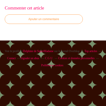
Commenter cet article
Ajouter un commentaire
Voir le profil de
Delphine de SuperMadame
sur le portail Overblog
Top articles
Contact
Signaler un abus
C.G.U.
Cookies et données personnelles
Préférences cookies