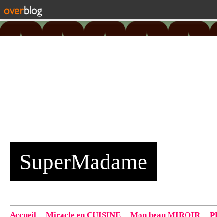
SuperMadame
Accueil
Miracle en CUISINE
Mon beau MIROIR
P