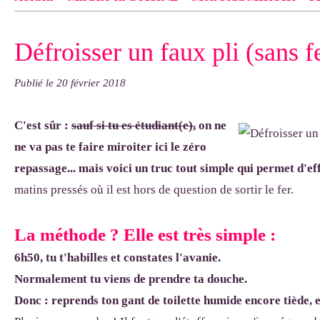
Contact
pas d'indiquer le NOM EXACT du modèle dont tu so
Défroisser un faux pli (sans f
exemple : "Bonnet cloche From Annie", "Veste Rue Cambon")..
Publié le
20 février 2018
C'est sûr :
sauf si tu es étudiant(e),
on ne
ne va pas te faire miroiter ici le zéro
repassage... mais voici un truc tout simple qui permet d'eff
matins pressés où il est hors de question de sortir le fer.
La méthode ? Elle est très simple :
6h50, tu t'habilles et constates l'avanie.
Normalement tu viens de prendre ta douche.
Donc : reprends ton gant de toilette humide encore tiède, et