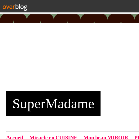
SuperMadame
Accueil
Miracle en CUISINE
Mon beau MIROIR
P