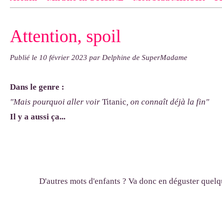
Contact
pas d'indiquer le NOM EXACT du modèle dont tu so
Attention, spoil
exemple : "Bonnet cloche From Annie", "Veste Rue Cambon")..
Publié le
10 février 2023
par Delphine de SuperMadame
Dans le genre :
"Mais pourquoi aller
voir
Titanic
, on connaît déjà la fin"
Il y a aussi ça...
D'autres mots d'enfants ? Va donc en déguster quel