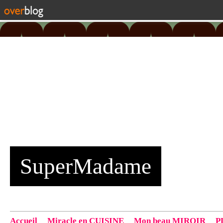
SuperMadame
Accueil
Miracle en CUISINE
Mon beau MIROIR
P