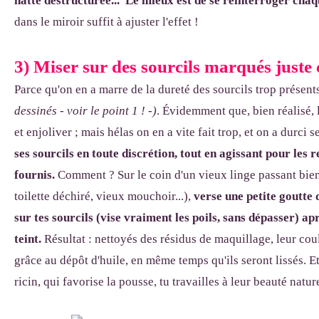
natte destructurée... Le mieux est de se réinterroger cha
dans le miroir suffit à ajuster l'effet !
3) Miser sur des sourcils marqués juste c
Parce qu'on en a marre de la dureté des sourcils trop présent
dessinés - voir le point 1 ! -)
. Évidemment que, bien réalisé, 
et enjoliver ; mais hélas on en a vite fait trop, et on a durci se
ses sourcils en toute discrétion, tout en agissant pour les
fournis.
Comment ? Sur le coin d'un vieux linge passant bie
toilette déchiré, vieux mouchoir...),
verse une petite goutte d
sur tes sourcils (vise vraiment les poils, sans dépasser) ap
teint.
Résultat : nettoyés des résidus de maquillage, leur co
grâce au dépôt d'huile, en même temps qu'ils seront lissés. Et 
ricin, qui favorise la pousse, tu travailles à leur beauté nature