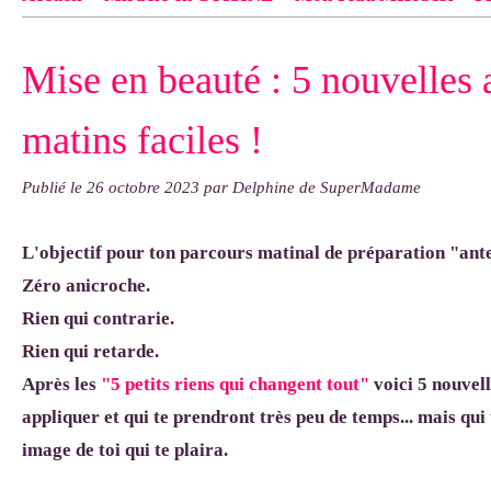
Contact
pas d'indiquer le NOM EXACT du modèle dont tu so
Mise en beauté : 5 nouvelles 
exemple : "Bonnet cloche From Annie", "Veste Rue Cambon")..
matins faciles !
Publié le
26 octobre 2023
par Delphine de SuperMadame
L'objectif pour ton parcours matinal de préparation "ant
Zéro anicroche.
Rien qui contrarie.
Rien qui retarde.
Après les
"5 petits riens qui changent tout"
voici 5 nouvell
appliquer et qui te prendront très peu de temps... mais qui 
image de toi qui te plaira.