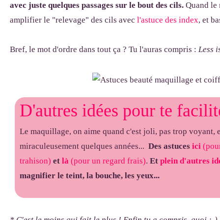
avec juste quelques passages sur le bout des cils.
Quand le 
amplifier le "relevage" des cils avec
l'astuce des index
, et ba
Bref, le mot d'ordre dans tout ça ? Tu l'auras compris :
Less i
D'autres idées pour te facilit
Le maquillage, on aime quand c'est joli, pas trop voyant, 
miraculeusement quelques années...
Des astuces
ici
(pou
trahison)
et
là
(pour un regard frais)
.
Et
plein d'autres i
magnifier le teint, la bouche, les yeux...
* C'est le moins qui fait le plus ! Enfin tu a compris, quoi ;-)