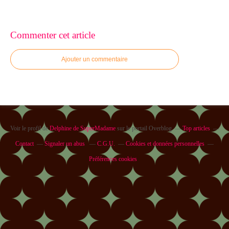
Commenter cet article
Ajouter un commentaire
Voir le profil de
Delphine de SuperMadame
sur le portail Overblog
Top articles
Contact
Signaler un abus
C.G.U.
Cookies et données personnelles
Préférences cookies