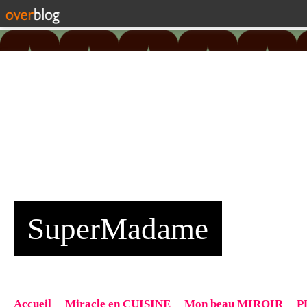
SuperMadame
Accueil
Miracle en CUISINE
Mon beau MIROIR
P