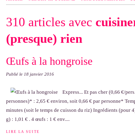
Contact
pas d'indiquer le NOM EXACT du modèle dont tu so
310 articles avec
cuisine
exemple : "Bonnet cloche From Annie", "Veste Rue Cambon")..
(presque) rien
Œufs à la hongroise
Publié le
18 janvier 2016
Express... Et pas cher (0,66 €/pers
personnes)* : 2,65 € environ, soit 0,66 € par personne* Temp
minutes (soit le temps de cuisson du riz) Ingrédients (pour 4)
g) : 1,01 € . 4 œufs : 1 € env....
LIRE LA SUITE