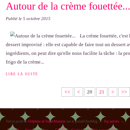
Autour de la crème fouettée..
Publié le
5 octobre 2015
La crème fouettée, c'est
dessert improvisé : elle est capable de faire tout un dessert 
ingrédients, on peut dire qu'elle nous facilite la tâche : la p
frigo de la crème...
LIRE LA SUITE
1
<<
<
20
21
>
>>
0
Voir le profil de
Delphine de SuperMadame
sur le portail Overblog
Top articles