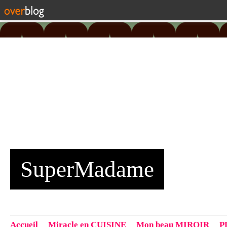
SuperMadame
Accueil
Miracle en CUISINE
Mon beau MIROIR
P