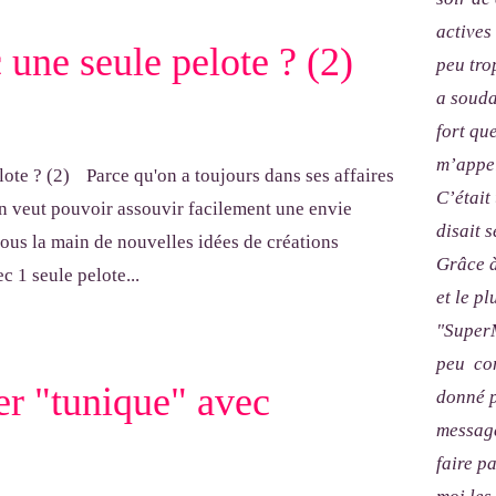
actives
 une seule pelote ? (2)
peu tro
a souda
fort qu
m’appel
Parce qu'on a toujours dans ses affaires
C’était
on veut pouvoir assouvir facilement une envie
disait s
sous la main de nouvelles idées de créations
Grâce à
c 1 seule pelote...
et le p
"SuperM
peu com
mer "tunique" avec
donné p
message
faire p