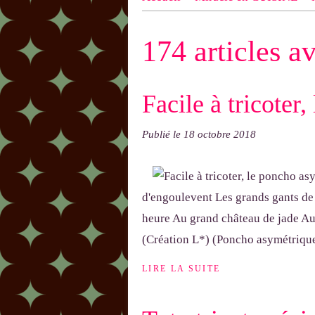
n ! N'oublie pas d'indiquer le NOM
174 articles a
exemple : "Bonnet cloche From Anni
Facile à tricoter
Publié le
18 octobre 2018
d'engoulevent Les grands gants de s
heure Au grand château de jade Au
(Création L*) (Poncho asymétrique
LIRE LA SUITE