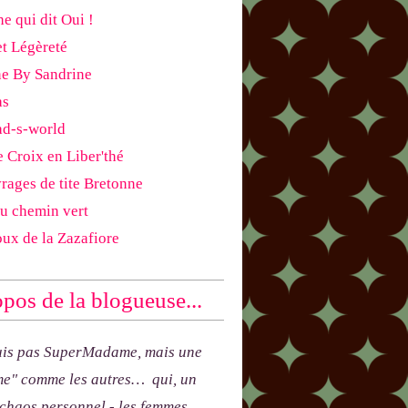
e qui dit Oui !
et Légèreté
ne By Sandrine
as
ad-s-world
e Croix en Liber'thé
rages de tite Bretonne
du chemin vert
oux de la Zazafiore
pos de la blogueuse...
uis pas SuperMadame, mais une
e" comme les autres… qui, un
 chaos personnel - les femmes