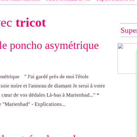
 EXACT du modèle dont tu souhaites les explications (indiqué e
vec
tricot
e", "Veste Rue Cambon")... à défaut, impossible de te les envo
Supe
, le poncho asymétrique
" J'ai gardé près de moi l'étole
oie noire et l'anneau de diamant Je serai à votre
 cœur de vos dédales Là-bas à Marienbad..." *
 "Marienbad" - Explications...