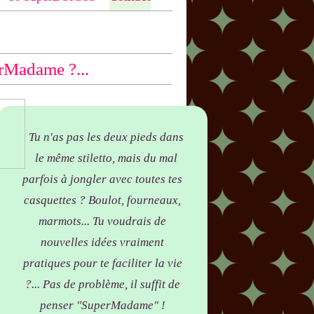
ntio
n bas des articles concernés, par
yer !
rMadame ?...
Tu n'as pas les deux pieds dans
le même stiletto, mais du mal
parfois à jongler avec toutes tes
casquettes ? Boulot, fourneaux,
marmots... Tu voudrais de
nouvelles idées vraiment
pratiques pour te faciliter la vie
?... Pas de problème, il suffit de
penser "SuperMadame" !