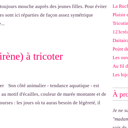
La Ruch
 toujours mouche auprès des jeunes filles. Pour éviter
Plaisir 
les sont ici réparties de façon assez symétrique
Tricoti
...
123cré
Daitair
Point d
irène) à tricoter
Les ouv
Au fil 
Les bij
Son côté animalier - tendance aquatique - est
À pro
 au motif d'écailles, couleur de marée montante et de
ourses : les jours où tu auras besoin de légèreté, il
Je ne s
"madam
soir de