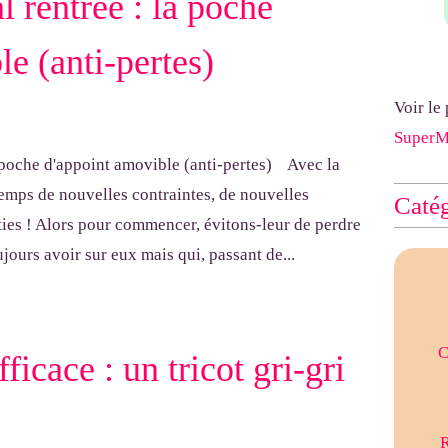
l rentrée : la poche
e (anti-pertes)
Voir le
Super
Avec la
 temps de nouvelles contraintes, de nouvelles
Catég
ties ! Alors pour commencer, évitons-leur de perdre
ujours avoir sur eux mais qui, passant de...
C
ficace : un tricot gri-gri
R