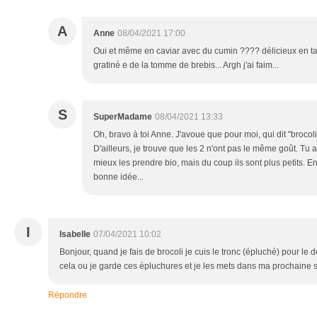
A
Anne
08/04/2021 17:00
Oui et même en caviar avec du cumin ???? délicieux en ta
gratiné e de la tomme de brebis... Argh j'ai faim...
S
SuperMadame
08/04/2021 13:33
Oh, bravo à toi Anne. J'avoue que pour moi, qui dit "brocolis"
D'ailleurs, je trouve que les 2 n'ont pas le même goût. Tu 
mieux les prendre bio, mais du coup ils sont plus petits. En 
bonne idée...
I
Isabelle
07/04/2021 10:02
Bonjour, quand je fais de brocoli je cuis le tronc (épluché) pour le
cela ou je garde ces épluchures et je les mets dans ma prochaine
Répondre