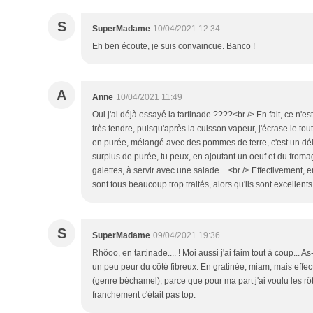
S
SuperMadame
10/04/2021 12:34
Eh ben écoute, je suis convaincue. Banco !
A
Anne
10/04/2021 11:49
Oui j'ai déjà essayé la tartinade ????<br /> En fait, ce n'es
très tendre, puisqu'après la cuisson vapeur, j'écrase le tout 
en purée, mélangé avec des pommes de terre, c'est un déli
surplus de purée, tu peux, en ajoutant un oeuf et du fromag
galettes, à servir avec une salade... <br /> Effectivement, e
sont tous beaucoup trop traités, alors qu'ils sont excellents
S
SuperMadame
09/04/2021 19:36
Rhôoo, en tartinade.... ! Moi aussi j'ai faim tout à coup... A
un peu peur du côté fibreux. En gratinée, miam, mais effect
(genre béchamel), parce que pour ma part j'ai voulu les rôti
franchement c'était pas top.