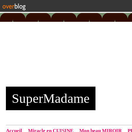
SuperMadame
Accueil
Miracle en CUISINE
Mon beau MIROIR
P