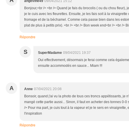
A
angevine49
09/04/2021 15:12
Bonjour,<br /> <br /> Quand je fais du brocolis ( ou du chou fleur), 
je le cuis avec les fleurettes. Ensuite, je les fais soit à la vinaigre
fromage et de la béchamel. Comme cela passe bien dans les estomac
plat de plus à petits prix). <br /> <br /> Bon week end<br /> <br /> B
Répondre
S
SuperMadame
09/04/2021 19:37
Oui effectivement, désormais je ferai comme cela égalemen
ensuite accommodés en sauce... Miam !!!
A
Anne
07/04/2021 20:08
Bonsoir, quand j'ai vu la photo de tous ces troncs appétissants, je n'
mangé cette partie aussi... Sinon, il faut en acheter des tonnes 0-0 s
/> Pour ma part, je cuis tout à la vapeur et je le sers en vinaigrette
l'inspiration
Répondre