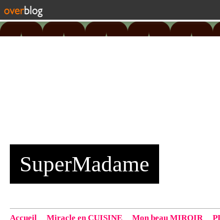
SuperMadame
Accueil
Miracle en CUISINE
Mon beau MIROIR
P