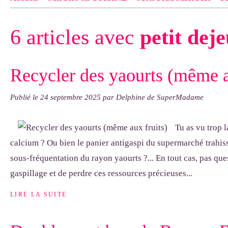
Contact
pas d'indiquer le NOM EXACT du modèle dont tu so
6 articles avec
petit dej
exemple : "Bonnet cloche From Annie", "Veste Rue Cambon")..
Recycler des yaourts (même a
Publié le
24 septembre 2025
par Delphine de SuperMadame
Tu as vu trop 
calcium ? Ou bien le panier antigaspi du supermarché trahis
sous-fréquentation du rayon yaourts ?... En tout cas, pas que
gaspillage et de perdre ces ressources précieuses...
LIRE LA SUITE