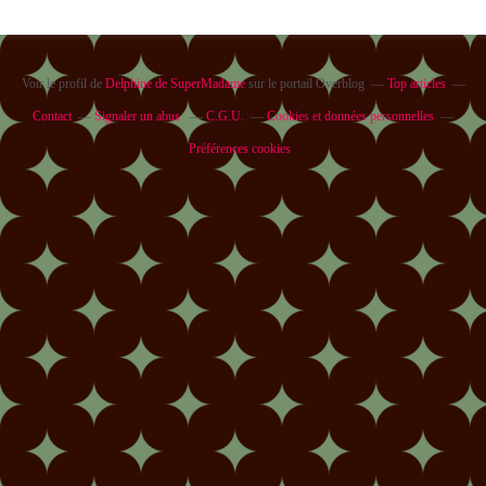
Voir le profil de
Delphine de SuperMadame
sur le portail Overblog
Top articles
Contact
Signaler un abus
C.G.U.
Cookies et données personnelles
Préférences cookies