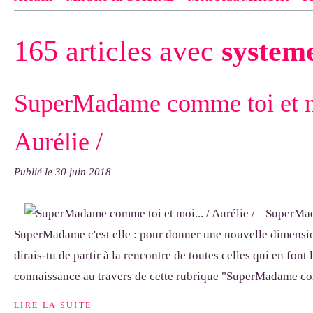
Contact
pas d'indiquer le NOM EXACT du modèle dont tu so
165 articles avec
system
exemple : "Bonnet cloche From Annie", "Veste Rue Cambon")..
SuperMadame comme toi et mo
Aurélie /
Publié le
30 juin 2018
SuperMada
SuperMadame c'est elle : pour donner une nouvelle dimensio
dirais-tu de partir à la rencontre de toutes celles qui en font 
connaissance au travers de cette rubrique "SuperMadame co
LIRE LA SUITE