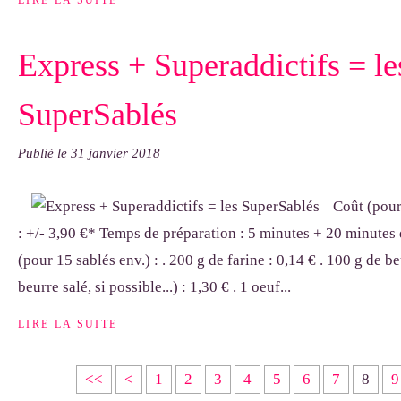
LIRE LA SUITE
Express + Superaddictifs = le
SuperSablés
Publié le
31 janvier 2018
Coût (pour
: +/- 3,90 €* Temps de préparation : 5 minutes + 20 minutes
(pour 15 sablés env.) : . 200 g de farine : 0,14 € . 100 g de b
beurre salé, si possible...) : 1,30 € . 1 oeuf...
LIRE LA SUITE
<<
<
1
2
3
4
5
6
7
8
9