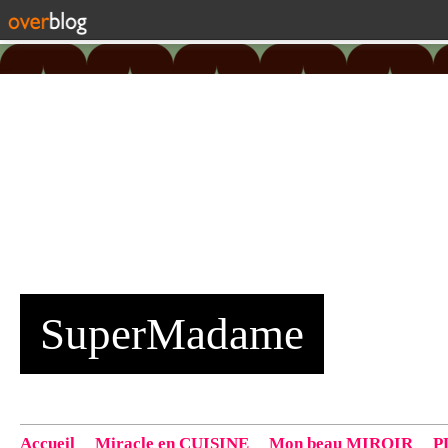
SuperMadame
Accueil
Miracle en CUISINE
Mon beau MIROIR
P