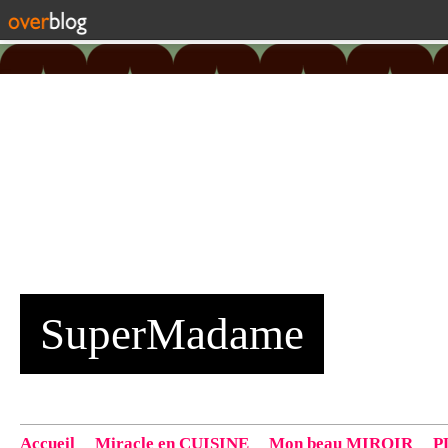
SuperMadame
Accueil
Miracle en CUISINE
Mon beau MIROIR
P