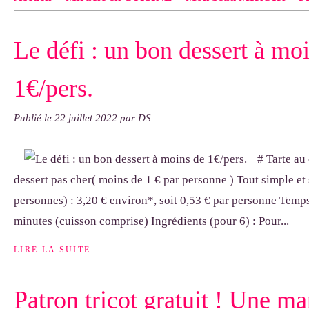
Contact
pas d'indiquer le NOM EXACT du modèle dont tu so
Le défi : un bon dessert à mo
exemple : "Bonnet cloche From Annie", "Veste Rue Cambon")..
1€/pers.
Publié le
22 juillet 2022
par DS
# Tarte au
dessert pas cher( moins de 1 € par personne ) Tout simple et
personnes) : 3,20 € environ*, soit 0,53 € par personne Temps
minutes (cuisson comprise) Ingrédients (pour 6) : Pour...
LIRE LA SUITE
Patron tricot gratuit ! Une ma