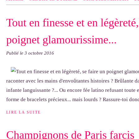
Contact
pas d'indiquer le NOM EXACT du modèle dont tu so
Tout en finesse et en légèreté,
exemple : "Bonnet cloche From Annie", "Veste Rue Cambon")..
poignet glamourissime...
Publié le
3 octobre 2016
raconter avec les mains d'envoûtantes histoires ? Brûlante 
infante languissante ?... Ou encore fée latino refusant toute e
forme de bracelets précieux... mais lourds ? Rassure-toi donc,
LIRE LA SUITE
Champignons de Paris farcis