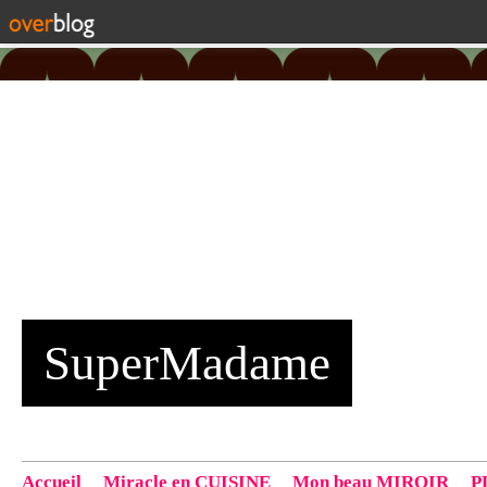
SuperMadame
Accueil
Miracle en CUISINE
Mon beau MIROIR
P