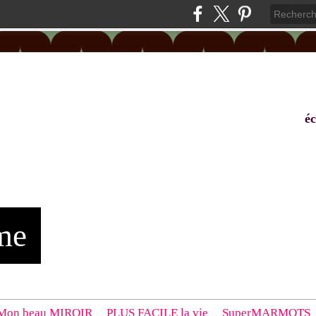
éc
me
Mon beau MIROIR
PLUS FACILE la vie
SuperMARMOTS