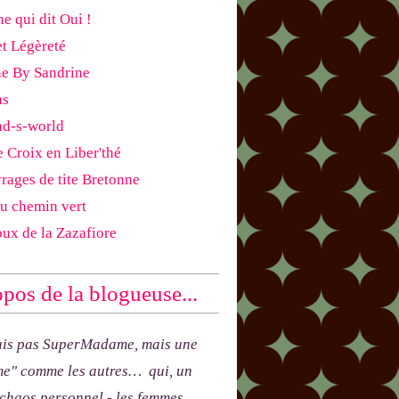
e qui dit Oui !
et Légèreté
ne By Sandrine
as
ad-s-world
e Croix en Liber'thé
rages de tite Bretonne
du chemin vert
oux de la Zazafiore
pos de la blogueuse...
uis pas SuperMadame, mais une
e" comme les autres… qui, un
 chaos personnel - les femmes