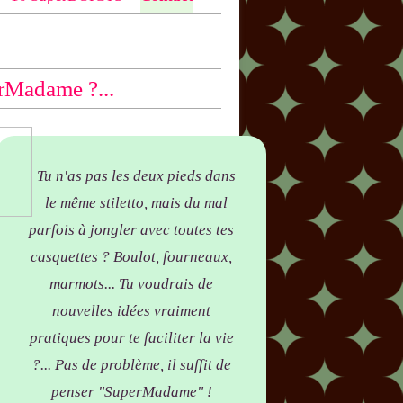
ntio
n bas des articles concernés, par
yer !
rMadame ?...
Tu n'as pas les deux pieds dans
le même stiletto, mais du mal
parfois à jongler avec toutes tes
casquettes ? Boulot, fourneaux,
marmots... Tu voudrais de
nouvelles idées vraiment
pratiques pour te faciliter la vie
?... Pas de problème, il suffit de
penser "SuperMadame" !