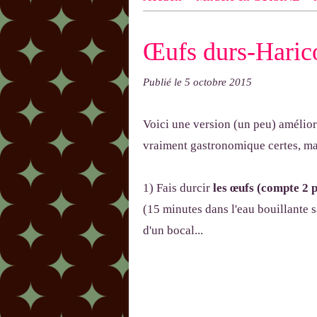
n ! N'oublie pas d'indiquer le NOM
Œufs durs-Harico
exemple : "Bonnet cloche From Anni
Publié le
5 octobre 2015
Voici une version (un peu) amélioré
vraiment gastronomique certes, mai
1) Fais durcir
les œufs (compte 2 
(15 minutes dans l'eau bouillante 
d'un bocal...