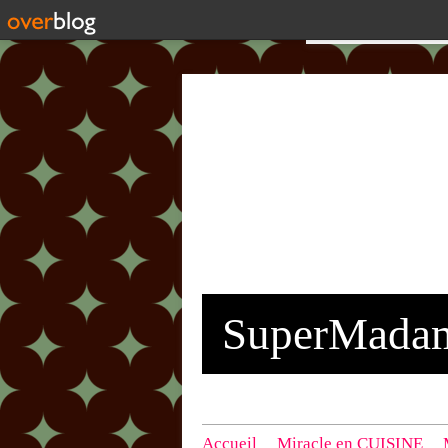
SuperMada
Accueil
Miracle en CUISINE