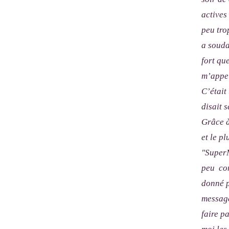
actives
peu tro
a souda
fort qu
m’appel
C’était
disait s
Grâce à
et le p
"SuperM
peu com
donné p
message
faire p