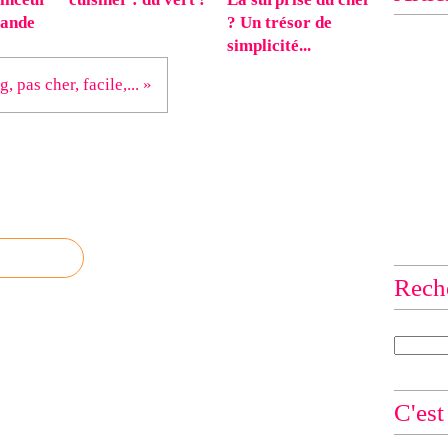
ande
? Un trésor de
simplicité...
, pas cher, facile,... »
Rech
C'est