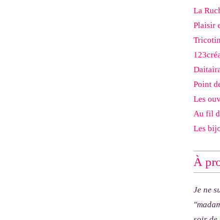
La Ruch
Plaisir 
Tricoti
123cré
Daitair
Point d
Les ouv
Au fil 
Les bij
À pro
Je ne s
"madam
soir de