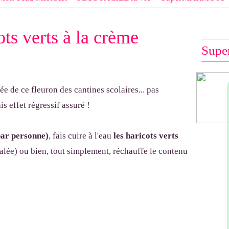
 EXACT du modèle dont tu souhaites les explications (indiqué e
ts verts à la crème
e", "Veste Rue Cambon")... à défaut, impossible de te les envo
Supe
e de ce fleuron des cantines scolaires... pas
s effet régressif assuré !
par personne)
, fais cuire à l'eau
les haricots verts
salée) ou bien, tout simplement, réchauffe le contenu