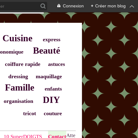
Connexion
+
Créer mon blog
Cuisine
express
Beauté
onomique
coiffure rapide
astuces
dressing
maquillage
Famille
enfants
DIY
organisation
tricot
couture
Atte
10 SuperDOIGTS
Contact