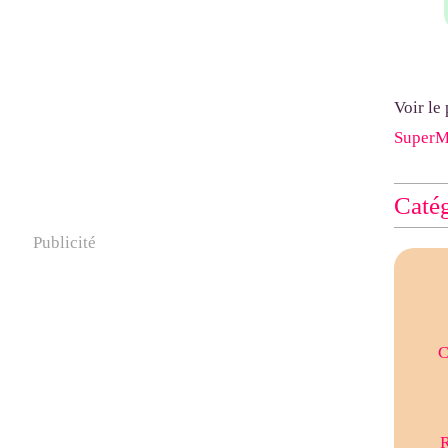
Voir le
Super
Catég
Publicité
C
R