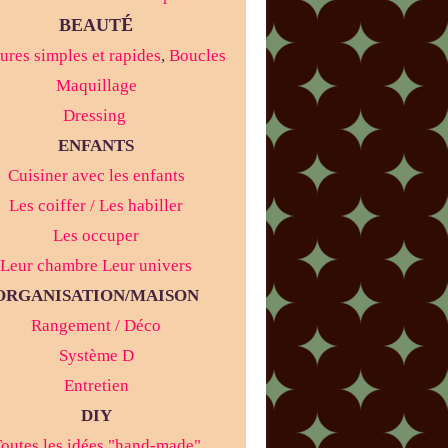
É
BEAUT
ures simples et rapides
,
Boucles
Maquillage
Dressing
ENFANTS
Cuisiner avec les enfants
Les coiffer / Les habiller
Les occuper
Leur chambre Leur univers
ORGANISATION/MAISON
Rangement / Déco
Système D
Entretien
DIY
outes les idées "hand-made"