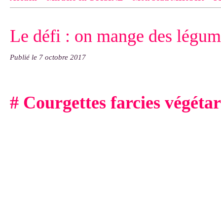
Contact
pas d'indiquer le NOM EXACT du modèle dont tu so
Le défi : on mange des légum
exemple : "Bonnet cloche From Annie", "Veste Rue Cambon")..
Publié le
7 octobre 2017
# Courgettes farcies végéta