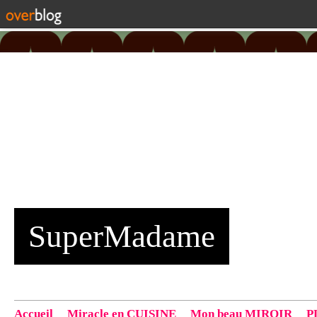
SuperMadame
Accueil
Miracle en CUISINE
Mon beau MIROIR
P