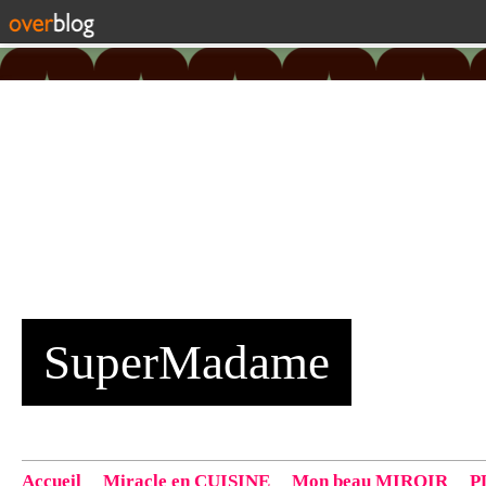
SuperMadame
Accueil
Miracle en CUISINE
Mon beau MIROIR
P