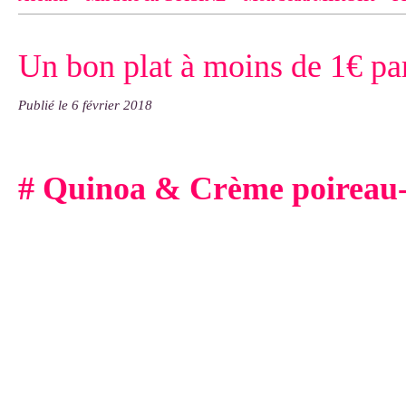
Contact
pas d'indiquer le NOM EXACT du modèle dont tu so
Un bon plat à moins de 1€ pa
exemple : "Bonnet cloche From Annie", "Veste Rue Cambon")..
Publié le
6 février 2018
# Quinoa & Crème poireau