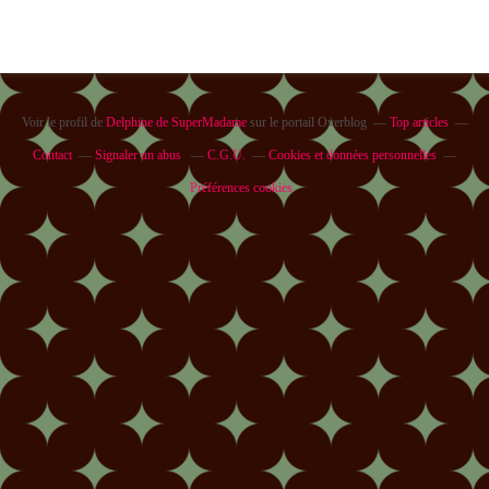
Voir le profil de
Delphine de SuperMadame
sur le portail Overblog
Top articles
Contact
Signaler un abus
C.G.U.
Cookies et données personnelles
Préférences cookies