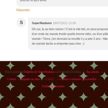
pioche ce qu'il aime.
Répondre
S
SuperMadame
18/07/2021 12:08
Oh oui, tu as bien raison ! C'est si vite fait, on peut pro
d'un reste de viande froide quelle bonne idée, ou d'un pâ
viande ! Tiens, j'en donnais la recette il y a pile 3 ans : 
de-viande-facile-a-emporter-pas-cher ;-)
Voir le profil de
Delphine de SuperMadame
sur le portail Overblog
Top articles
Contact
Signaler un abus
C.G.U.
Cookies et données personnelles
Préférences cookies