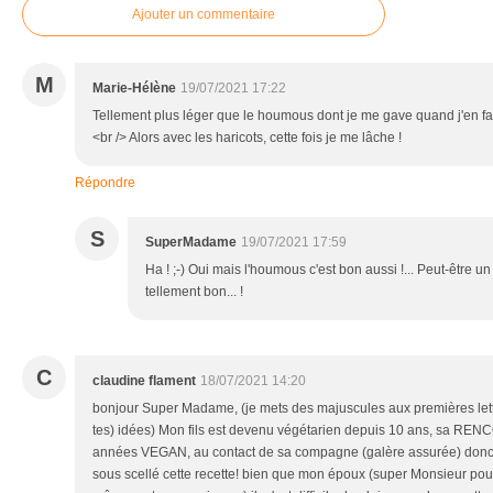
Ajouter un commentaire
M
Marie-Hélène
19/07/2021 17:22
Tellement plus léger que le houmous dont je me gave quand j'en fais 
<br /> Alors avec les haricots, cette fois je me lâche !
Répondre
S
SuperMadame
19/07/2021 17:59
Ha ! ;-) Oui mais l'houmous c'est bon aussi !... Peut-être u
tellement bon... !
C
claudine flament
18/07/2021 14:20
bonjour Super Madame, (je mets des majuscules aux premières lett
tes) idées) Mon fils est devenu végétarien depuis 10 ans, sa RE
années VEGAN, au contact de sa compagne (galère assurée) donc j
sous scellé cette recette! bien que mon époux (super Monsieur pour