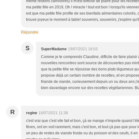
même restons carnivores) il m'est difficile de plaire pour les recet
ma petite fille en 2019, Oh ! miracle ! tout est bon ! lorsqu'ils vienne
est que ma petite fille profite de ses bienfaits alimentaires coloré
trouve joyeux le moment à table! souvenirs, souvenirs, j'espère qu'il 
Répondre
S
SuperMadame
19/07/2021 18:03
Comme je te comprends Claudine, difficile de faire plaisir 
nouvelles rencontres sont source de découvertes pas inint
que ta petite-fille se réjouisse des bons plats légumeux que 
propose déjà un certain nombre de recettes, et en proposera
friande de viande, curieusement depuis un ou deux ans j'en 
bien davantage encore sur des recettes végétariennes. Biz
R
regine
18/07/2021 11:38
c'est vrai que c'est vite fait et bon, çà se mange n'importe quand l'
fèves, ont en voit rarement, mais c'est bon, et tout çà pas que pour 
un peu de restes de viande froide ou du poisson et des oeufs, il en 