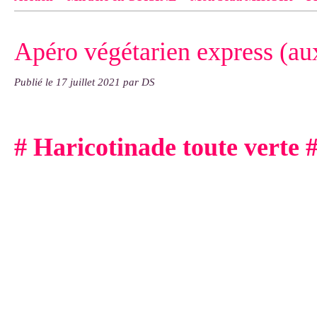
Contact
pas d'indiquer le NOM EXACT du modèle dont tu so
Apéro végétarien express (aux
exemple : "Bonnet cloche From Annie", "Veste Rue Cambon")..
Publié le
17 juillet 2021
par DS
# Haricotinade toute verte 