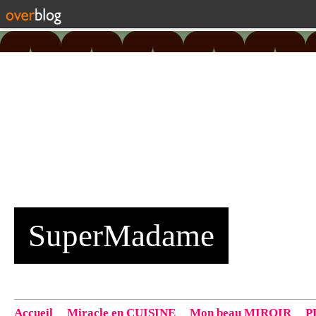
SuperMadame
Accueil
Miracle en CUISINE
Mon beau MIROIR
P