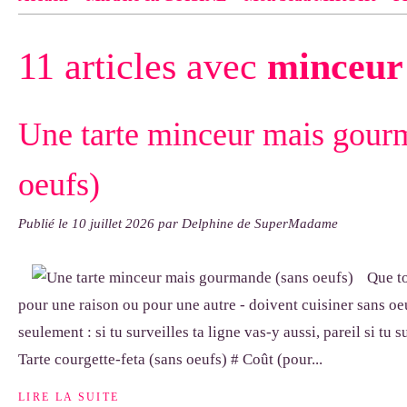
Contact
pas d'indiquer le NOM EXACT du modèle dont tu so
11 articles avec
minceur
exemple : "Bonnet cloche From Annie", "Veste Rue Cambon")..
Une tarte minceur mais gour
oeufs)
Publié le
10 juillet 2026
par Delphine de SuperMadame
Que to
pour une raison ou pour une autre - doivent cuisiner sans oe
seulement : si tu surveilles ta ligne vas-y aussi, pareil si tu 
Tarte courgette-feta (sans oeufs) # Coût (pour...
LIRE LA SUITE