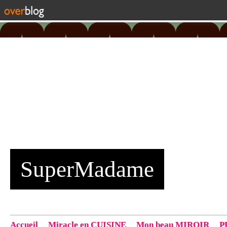
SuperMadame
Accueil
Miracle en CUISINE
Mon beau MIROIR
P