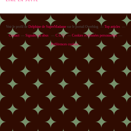
LIRE LA SUITE
Voir le profil de
Delphine de SuperMadame
sur le portail Overblog
Top articles
Contact
Signaler un abus
C.G.U.
Cookies et données personnelles
Préférences cookies