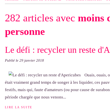
Contact
pas d'indiquer le NOM EXACT du modèle dont tu so
282 articles avec
moins d
exemple : "Bonnet cloche From Annie", "Veste Rue Cambon")..
personne
Le défi : recycler un reste d'
Publié le
29 janvier 2018
Ouais, ouais, o
était vraiment grand temps de songer à les liquider, ces pauv
festifs, mais qui, faute d'amateurs (ou pour cause de surabo
période chargée que nous venons...
LIRE LA SUITE