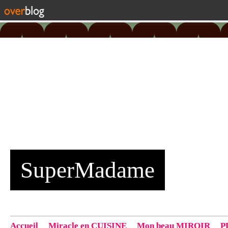
SuperMadame
Accueil
Miracle en CUISINE
Mon beau MIROIR
P