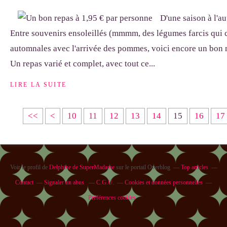
D'une saison à l'au
Entre souvenirs ensoleillés (mmmm, des légumes farcis qui c
automnales avec l'arrivée des pommes, voici encore un bon 
Un repas varié et complet, avec tout ce...
LIRE LA SUITE
<<
<
10
11
12
13
14
15
16
17
Voir le profil de
Delphine de SuperMadame
sur le portail Overblog
Top articles
Contact
Signaler un abus
C.G.U.
Cookies et données personnelles
Préférences cookies