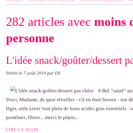
Contact
pas d'indiquer le NOM EXACT du modèle dont tu so
282 articles avec
moins d
exemple : "Bonnet cloche From Annie", "Veste Rue Cambon")..
personne
L'idée snack/goûter/dessert p
Publié le
7 août 2019
par DS
# Bol "santé" au
Voici, Madame, de quoi réveiller - s'il en était besoin - ton d
léger, utile (avec tout plein de bons acides gras essentiels -
protéines, fibres... merci le pépin...
LIRE LA SUITE