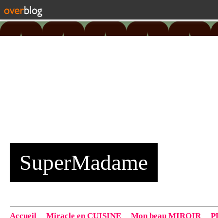
SuperMadame
Accueil
Miracle en CUISINE
Mon beau MIROIR
P