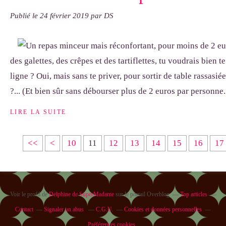
Publié le
24 février 2019
par DS
des galettes, des crêpes et des tartiflettes, tu voudrais bien t
ligne ? Oui, mais sans te priver, pour sortir de table rassasié
?... (Et bien sûr sans débourser plus de 2 euros par personne.
LIRE LA SUITE
<<
<
10
11
12
13
14
15
16
17
Voir le profil de
Delphine de SuperMadame
sur le portail Overblog
Top articles
Contact
Signaler un abus
C.G.U.
Cookies et données personnelles
Préférences cookies