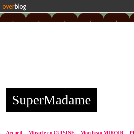
SuperMadame
Accueil
Miracle en CUISINE
Mon beau MIROIR
P