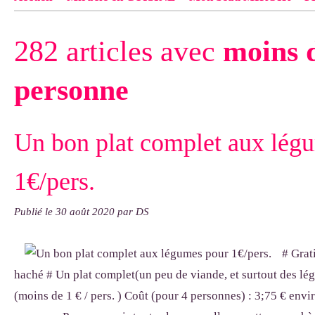
Contact
pas d'indiquer le NOM EXACT du modèle dont tu so
282 articles avec
moins d
exemple : "Bonnet cloche From Annie", "Veste Rue Cambon")..
personne
Un bon plat complet aux lég
1€/pers.
Publié le
30 août 2020
par DS
# Grat
haché # Un plat complet(un peu de viande, et surtout des lé
(moins de 1 € / pers. ) Coût (pour 4 personnes) : 3;75 € envir